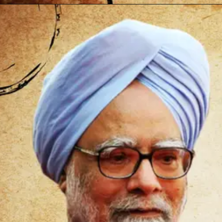
Opening
https://marathivarg.in/20-interesting-facts-about-dr-manmohan-singh-in-marathi/