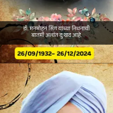
डॉ. मनमोहन सिंग यांच्या निधनाची
बातमी अत्यंत दु:खद आहे.