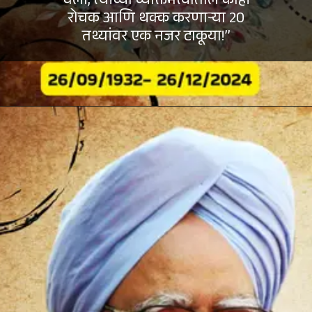
चला, त्यांच्या व्यक्तिमत्त्वातील काही
रोचक आणि थक्क करणाऱ्या 20
तथ्यांवर एक नजर टाकूया!”