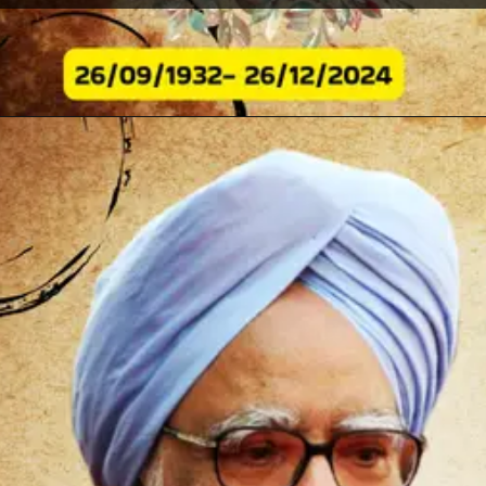
Opening
https://marathivarg.in/20-interesting-facts-about-dr-manmohan-singh-in-marathi/