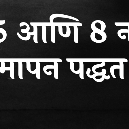
ग 5 आणि 8 
यमापन पद्धत