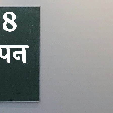
 8
ापन