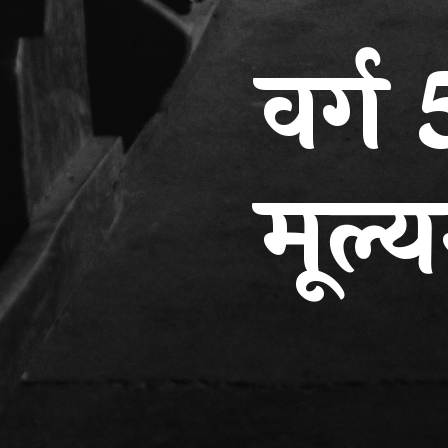
वर्
मूल्