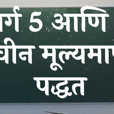
वर्ग 5 आणि
वीन मूल्यम
पद्धत