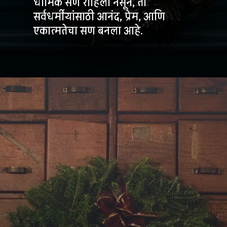
धार्मिक सण राहिला नसून, तो
सर्वधर्मीयांसाठी आनंद, प्रेम, आणि
एकात्मतेचा सण बनला आहे.