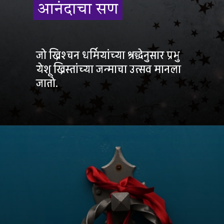
आनंदाचा सण
आनंदाचा सण
जो ख्रिश्चन धर्मियांच्या श्रद्धेनुसार प्रभु
येशू ख्रिस्तांच्या जन्माचा उत्सव मानला
जातो.