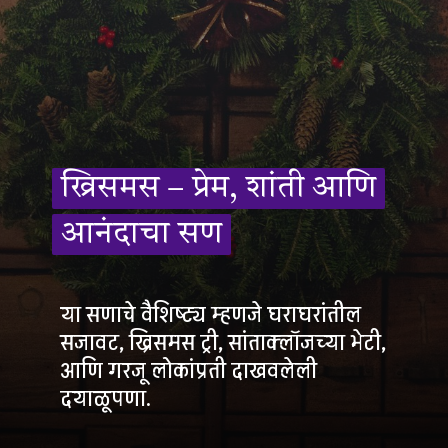
ख्रिसमस – प्रेम, शांती आणि
ख्रिसमस – प्रेम, शांती आणि
आनंदाचा सण
आनंदाचा सण
या सणाचे वैशिष्ट्य म्हणजे घराघरांतील
सजावट, ख्रिसमस ट्री, सांताक्लॉजच्या भेटी,
आणि गरजू लोकांप्रती दाखवलेली
दयाळूपणा.