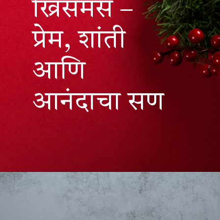
ख्रिसमस –
प्रेम, शांती
आणि
आनंदाचा सण