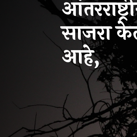
आंतरराष्ट
साजरा केल
आहे,