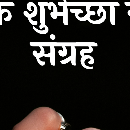
िक शुभेच्छा
संग्रह