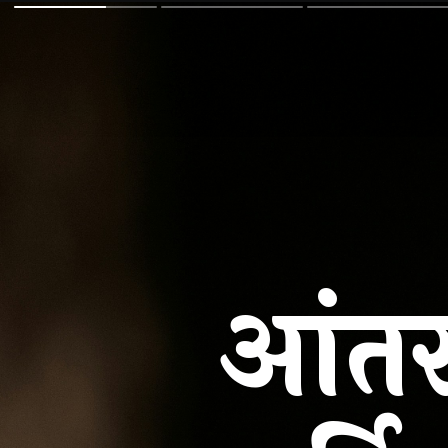
आंतरर