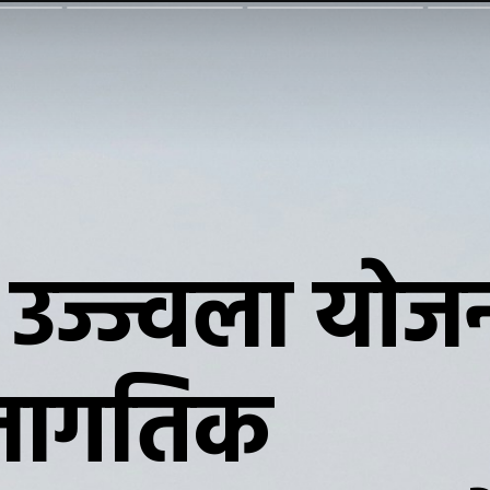
न उज्ज्वला योज
 जागतिक