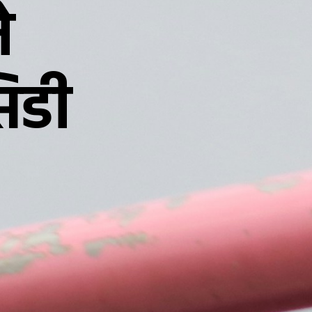
े
िडी