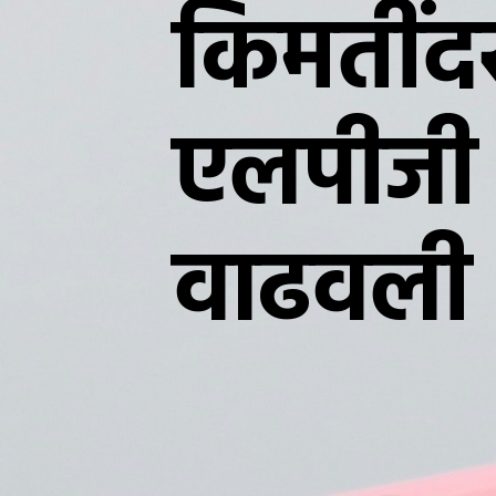
किमतींदर
एलपीजी 
वाढवली