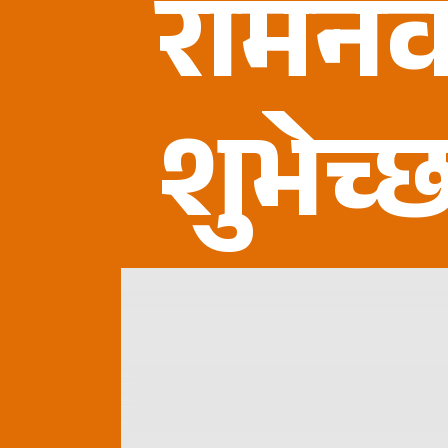
रामनव
शुभेच्