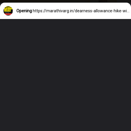
Opening
https://marathivarg.in/dearness-allowance-hike-with-4-good-news-for-state-govt-employees/