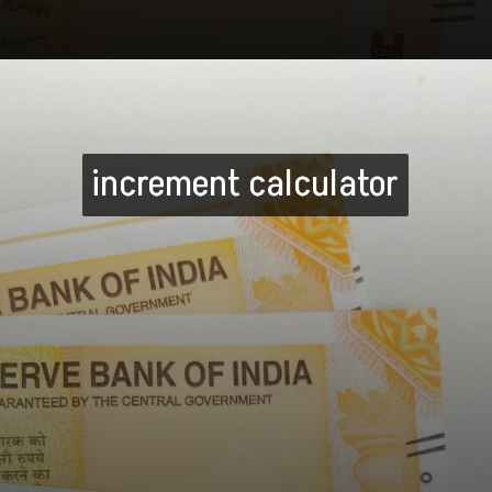
increment calculator
increment calculator