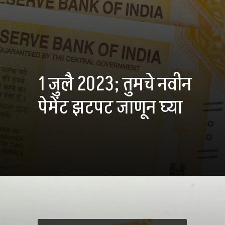
1 जुलै 2023; तुमचे नवीन
पेमेंट झटपट जाणून घ्या