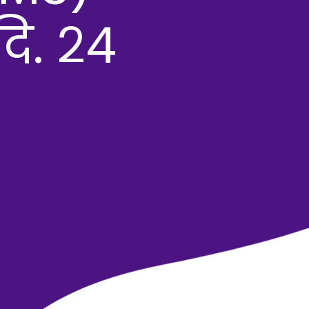
दि. २4