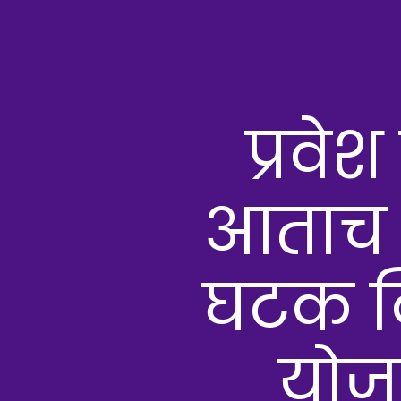
प्रवे
आताच (र
घटक विद्
योज