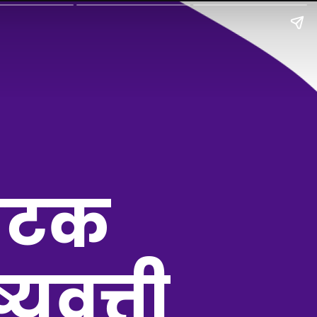
 घटक
्यवृत्ती