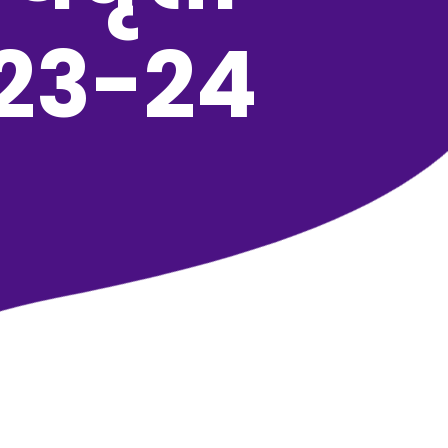
०२3-२4