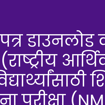
श पत्र डाउनलोड
ाष्ट्रीय आर्थि
यार्थ्यांसाठी शि
ना परीक्षा (N