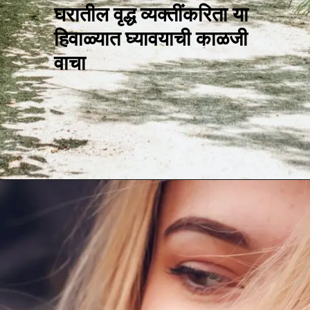
घरातील वृद्ध व्यक्तींकरिता या
हिवाळ्यात घ्यावयाची काळजी
वाचा
Opening
https://marathivarg.in/web-stories/5-easy-winter-self-care-tips-for-seniors/