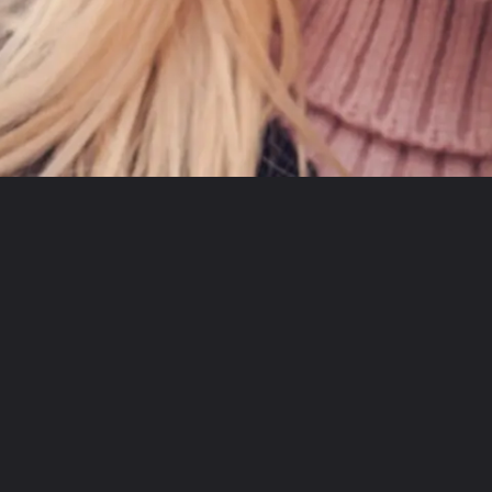
Opening
https://marathivarg.in/web-stories/do-you-take-care-of-your-skin-in-winter-try-this-remedy/