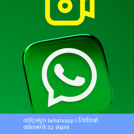
व्हॉट्सएप (whatsapp ) व्हिडिओ
कॉलमध्ये 32 सदस्य