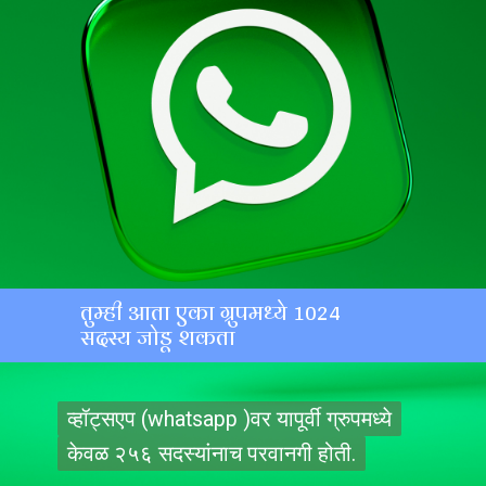
तुम्ही आता एका ग्रुपमध्ये 1024
सदस्य जोडू शकता
व्हॉट्सएप (whatsapp )वर यापूर्वी ग्रुपमध्ये
व्हॉट्सएप (whatsapp )वर यापूर्वी ग्रुपमध्ये
केवळ २५६ सदस्यांनाच परवानगी होती.
केवळ २५६ सदस्यांनाच परवानगी होती.