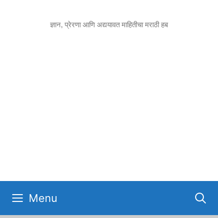
Skip
to
ज्ञान, प्रेरणा आणि अद्ययावत माहितीचा मराठी हब
content
Menu