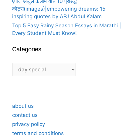
एपीजे अब्दुल कलाम यांचे 10 प्रसिद्ध
कोट्स(images)|empowering dreams: 15
inspiring quotes by APJ Abdul Kalam
Top 5 Easy Rainy Season Essays in Marathi |
Every Student Must Know!
Categories
Categories
A Heartfelt Thank You For Birthday
A H
Wishes in Marathi 5
Wis
about us
contact us
privacy policy
terms and conditions