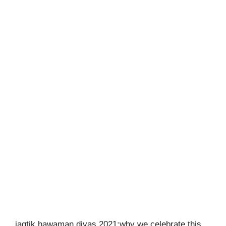
jagtik hawaman divas 2021;why we celebrate this