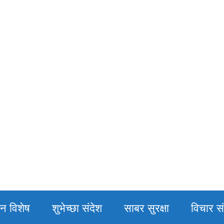
िन विशेष
शुभेच्छा संदेश
साबर सुरक्षा
विचार सं