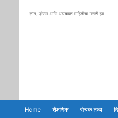
Skip
to
ज्ञान, प्रेरणा आणि अद्ययावत माहितीचा मराठी हब
content
Home
शैक्षणिक
रोचक तथ्य
द