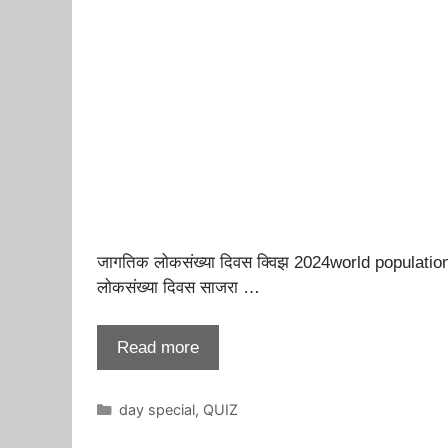
जागतिक लोकसंख्या दिवस क्विझ 2024world population d
लोकसंख्या दिवस साजरा …
Read more
Categories
day special
,
QUIZ