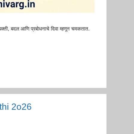
्ती, बदल आणि प्रबोधनाचे दिवा म्हणून चमकतात.
athi 2o26