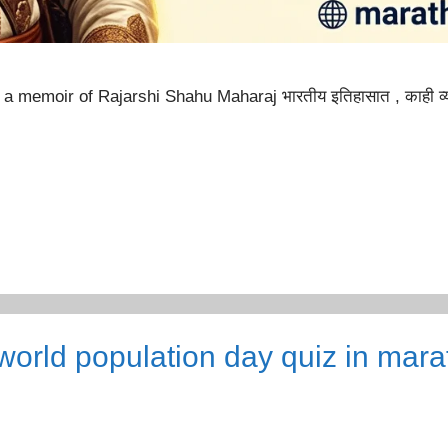
n a memoir of Rajarshi Shahu Maharaj भारतीय इतिहासात , काही व्यक
झ|world population day quiz in mar