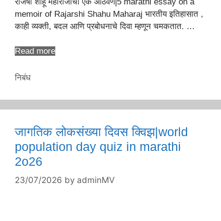
राजर्षी शाहू महाराजांची एक आठवण|5 marathi essay on a
memoir of Rajarshi Shahu Maharaj भारतीय इतिहासात ,
काही व्यक्ती, बदल आणि प्रबोधनाचे दिवा म्हणून चमकतात. …
Read more
Categories
निबंध
जागतिक लोकसंख्या दिवस क्विझ|world
population day quiz in marathi
2o26
23/07/2026
by
adminMV