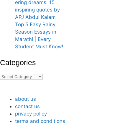
ering dreams: 15
inspiring quotes by
APJ Abdul Kalam
Top 5 Easy Rainy
Season Essays in
Marathi | Every
Student Must Know!
Categories
Categories
A
A
25
25
25
100
Heartfelt
Heartfelt
happy
happy
happy
happy
Thank
Thank
birthday
birthday
birthday
anniversary
about us
You
You
wish
wish
wish
wishes
contact us
For
For
to
to
to
in
privacy policy
Birthday
Birthday
bosssaheb
bosssaheb
bosssaheb
marathi
terms and conditions
Wishes
Wishes
in
in
in
लग्नाच्या
in
in
marathi4
marathi2
marathi
वाढदिवसाच्या