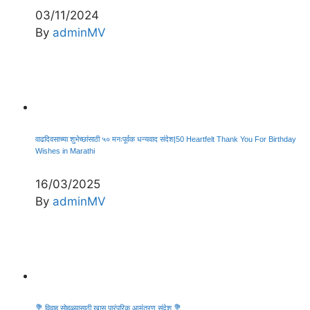
03/11/2024
By
adminMV
वाढदिवसाच्या शुभेच्छांसाठी ५० मनःपूर्वक धन्यवाद संदेश|50 Heartfelt Thank You For Birthday
Wishes in Marathi
16/03/2025
By
adminMV
💐 विवाह सोहळ्यासाठी खास पारंपरिक आमंत्रण संदेश 💐