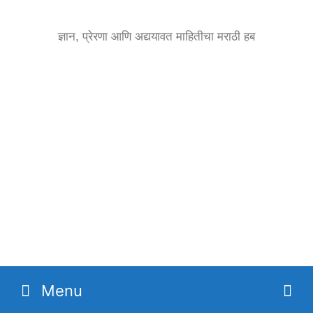
Skip
to
ज्ञान, प्रेरणा आणि अद्ययावत माहितीचा मराठी हब
content
Menu