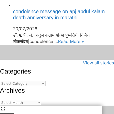
condolence message on apj abdul kalam
death anniversary in marathi
20/07/2026
डॉ. ए. पी. जे. अब्दुल कलाम यांच्या पुण्यतिथी निमित्त
शोकसंदेश|condolence …
Read More »
जागतिक कला दिवस
भारताच्या अंतराळ
जागतिक मानव अंत
म्हणजे काय?का
युगाची सुरुवात
दिन
View all stories
साजरा करावा?
Categories
Categories
Archives
Archives