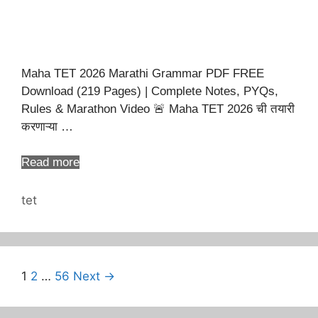
Maha TET 2026 Marathi Grammar PDF FREE
Download (219 Pages) | Complete Notes, PYQs,
Rules & Marathon Video 🚨 Maha TET 2026 ची तयारी
करणाऱ्या …
Read more
Categories
tet
Page
Page
Page
1
2
…
56
Next
→