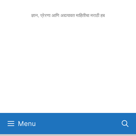
Skip
to
ज्ञान, प्रेरणा आणि अद्ययावत माहितीचा मराठी हब
content
Menu