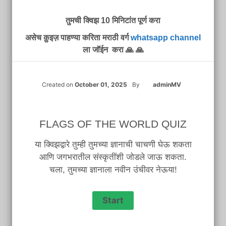
तुमची क्विझ 10 मिनिटांत पूर्ण करा
असेच क़ुइज़ पाहण्या करिता मराठी वर्ग
whatsapp channel
ला जॉईन करा 🙏 🙏
Created on
October 01, 2025
By
adminMV
FLAGS OF THE WORLD QUIZ
या क्विझद्वारे तुम्ही तुमच्या ज्ञानाची चाचणी घेऊ शकता
आणि जगभरातील संस्कृतींशी जोडले जाऊ शकता.
चला, तुमच्या ज्ञानाला नवीन उंचीवर नेऊया!