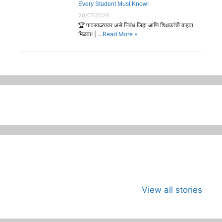
Every Student Must Know!
20/07/2026
🏆 पावसाळ्यावर असे निबंध लिहा आणि शिक्षकांची वाहवा
मिळवा! | …
Read More »
जागतिक कला दिवस
भारताच्या अंतराळ
जागतिक मान
म्हणजे काय?का
युगाची सुरुवात
दिन
View all stories
साजरा करावा?