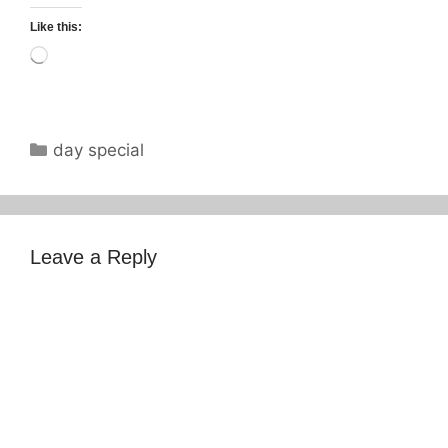
Like this:
Loading…
Categories
day special
Leave a Reply