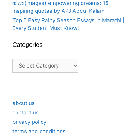
कोट्स(images)|empowering dreams: 15
inspiring quotes by APJ Abdul Kalam
Top 5 Easy Rainy Season Essays in Marathi |
Every Student Must Know!
Categories
Categories
A
A
25
25
25
100
Heartfelt
Heartfelt
happy
happy
happy
happy
Thank
Thank
birthday
birthday
birthday
anniversary
about us
You
You
wish
wish
wish
wishes
contact us
For
For
to
to
to
in
privacy policy
Birthday
Birthday
bosssaheb
bosssaheb
bosssaheb
marathi
terms and conditions
Wishes
Wishes
in
in
in
लग्नाच्या
in
in
marathi4
marathi2
marathi
वाढदिवसाच्या