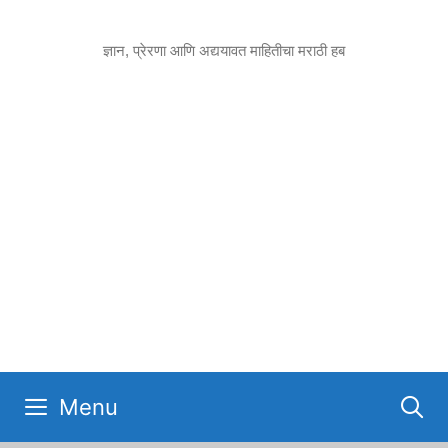
Skip
to
ज्ञान, प्रेरणा आणि अद्ययावत माहितीचा मराठी हब
content
Menu