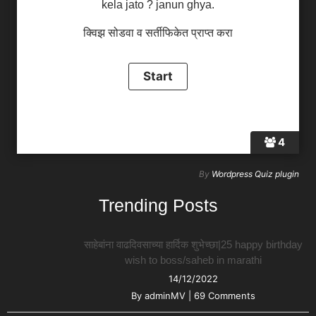
kela jato ? janun ghya.
क्विझ सोडवा व सर्तीफिकेत प्राप्त करा
4
By
Wordpress Quiz plugin
Trending Posts
साहेबांना वाढदिवसाच्या हार्दिक शुभेच्छा|25 happy birthday
wish to boss/saheb in marathi
14/12/2022
By
adminMV
|
69 Comments