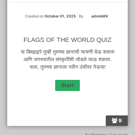
Created on
October 01, 2025
By
adminMV
FLAGS OF THE WORLD QUIZ
या क्विझद्वारे तुम्ही तुमच्या ज्ञानाची चाचणी घेऊ शकता
आणि जगभरातील संस्कृतींशी जोडले जाऊ शकता.
चला, तुमच्या ज्ञानाला नवीन उंचीवर नेऊया!
9
By
Wordpress Quiz plugin