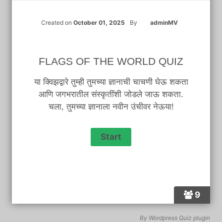
Created on
October 01, 2025
By
adminMV
FLAGS OF THE WORLD QUIZ
या क्विझद्वारे तुम्ही तुमच्या ज्ञानाची चाचणी घेऊ शकता
आणि जगभरातील संस्कृतींशी जोडले जाऊ शकता.
चला, तुमच्या ज्ञानाला नवीन उंचीवर नेऊया!
9
By
Wordpress Quiz plugin