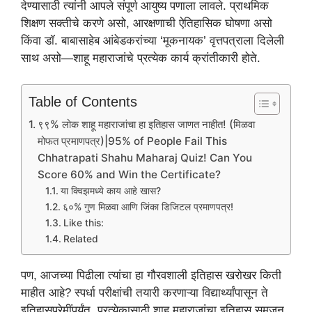
देण्यासाठी त्यांनी आपले संपूर्ण आयुष्य पणाला लावले. प्राथमिक
शिक्षण सक्तीचे करणे असो, आरक्षणाची ऐतिहासिक घोषणा असो
किंवा डॉ. बाबासाहेब आंबेडकरांच्या ‘मूकनायक’ वृत्तपत्राला दिलेली
साथ असो—शाहू महाराजांचे प्रत्येक कार्य क्रांतीकारी होते.
Table of Contents
९९% लोक शाहू महाराजांचा हा इतिहास जाणत नाहीत! (मिळवा
मोफत प्रमाणपत्र)|95% of People Fail This
Chhatrapati Shahu Maharaj Quiz! Can You
Score 60% and Win the Certificate?
या क्विझमध्ये काय आहे खास?
६०% गुण मिळवा आणि जिंका डिजिटल प्रमाणपत्र!
Like this:
Related
पण, आजच्या पिढीला त्यांचा हा गौरवशाली इतिहास खरोखर किती
माहीत आहे? स्पर्धा परीक्षांची तयारी करणाऱ्या विद्यार्थ्यांपासून ते
इतिहासप्रेमींपर्यंत, प्रत्येकासाठी शाहू महाराजांचा इतिहास समजून