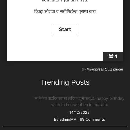
क्विझ सोडवा व सर्तीफिकेत प्राप्त करा
4
By
Wordpress Quiz plugin
Trending Posts
साहेबांना वाढदिवसाच्या हार्दिक शुभेच्छा|25 happy birthday
wish to boss/saheb in marathi
14/12/2022
By
adminMV
|
69 Comments