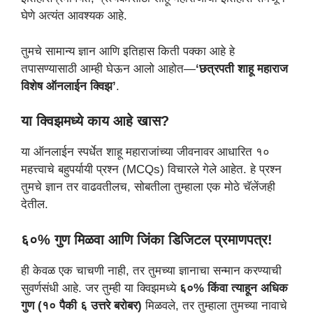
घेणे अत्यंत आवश्यक आहे.
तुमचे सामान्य ज्ञान आणि इतिहास किती पक्का आहे हे
तपासण्यासाठी आम्ही घेऊन आलो आहोत—
‘छत्रपती शाहू महाराज
विशेष ऑनलाईन क्विझ’
.
या क्विझमध्ये काय आहे खास?
या ऑनलाईन स्पर्धेत शाहू महाराजांच्या जीवनावर आधारित १०
महत्त्वाचे बहुपर्यायी प्रश्न (MCQs) विचारले गेले आहेत. हे प्रश्न
तुमचे ज्ञान तर वाढवतीलच, सोबतीला तुम्हाला एक मोठे चॅलेंजही
देतील.
६०% गुण मिळवा आणि जिंका डिजिटल प्रमाणपत्र!
ही केवळ एक चाचणी नाही, तर तुमच्या ज्ञानाचा सन्मान करण्याची
सुवर्णसंधी आहे. जर तुम्ही या क्विझमध्ये
६०% किंवा त्याहून अधिक
गुण (१० पैकी ६ उत्तरे बरोबर)
मिळवले, तर तुम्हाला तुमच्या नावाचे