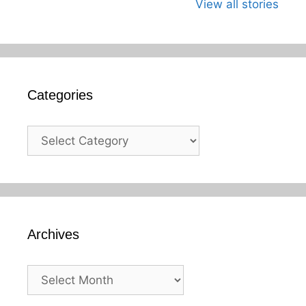
म्हणजे काय?का
युगाची सुरुवात
दिन
View all stories
साजरा करावा?
Categories
Categories
Archives
Archives