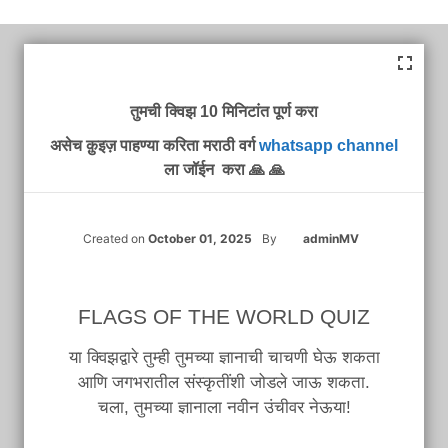
तुमची क्विझ 10 मिनिटांत पूर्ण करा
असेच क़ुइज़ पाहण्या करिता मराठी वर्ग
whatsapp channel
ला जॉईन करा 🙏 🙏
Created on
October 01, 2025
By
adminMV
FLAGS OF THE WORLD QUIZ
या क्विझद्वारे तुम्ही तुमच्या ज्ञानाची चाचणी घेऊ शकता
आणि जगभरातील संस्कृतींशी जोडले जाऊ शकता.
चला, तुमच्या ज्ञानाला नवीन उंचीवर नेऊया!