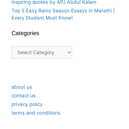
inspiring quotes by APJ Abdul Kalam
Top 5 Easy Rainy Season Essays in Marathi |
Every Student Must Know!
Categories
Categories
A Heartfelt Thank You For Birthday
A H
Wishes in Marathi 5
Wis
about us
contact us
privacy policy
terms and conditions