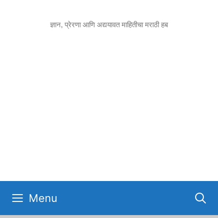
Skip
to
ज्ञान, प्रेरणा आणि अद्ययावत माहितीचा मराठी हब
content
Menu