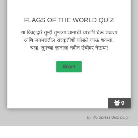
FLAGS OF THE WORLD QUIZ
या क्विझद्वारे तुम्ही तुमच्या ज्ञानाची चाचणी घेऊ शकता
आणि जगभरातील संस्कृतींशी जोडले जाऊ शकता.
चला, तुमच्या ज्ञानाला नवीन उंचीवर नेऊया!
9
By
Wordpress Quiz plugin