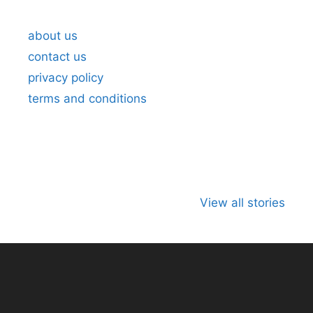
Wishes in Marathi 5
Wis
about us
contact us
privacy policy
terms and conditions
जागतिक कला दिवस
भारताच्या अंतराळ
जागतिक मान
म्हणजे काय?का
युगाची सुरुवात
दिन
View all stories
साजरा करावा?