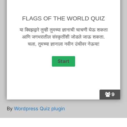
FLAGS OF THE WORLD QUIZ
या क्विझद्वारे तुम्ही तुमच्या ज्ञानाची चाचणी घेऊ शकता
आणि जगभरातील संस्कृतींशी जोडले जाऊ शकता.
चला, तुमच्या ज्ञानाला नवीन उंचीवर नेऊया!
9
By
Wordpress Quiz plugin