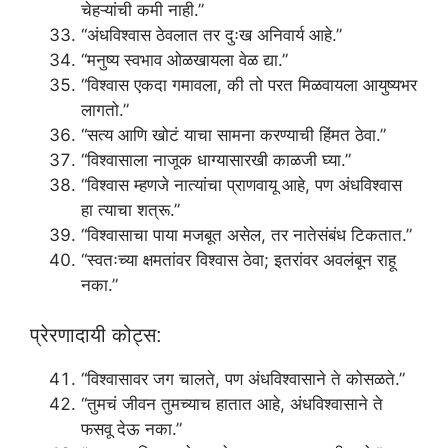
चेहऱ्यांची कमी नाही.”
“अंधविश्वास ठेवलात तर दुःख अनिवार्य आहे.”
“मनुष्य स्वभाव ओळखायला वेळ द्या.”
“विश्वास एकदा गमावला, की तो परत मिळवायला आयुष्यभर
लागतो.”
“सत्य आणि खोटं याचा सामना करण्याची हिंमत ठेवा.”
“विश्वासाला नाजूक धाग्यासारखी काळजी घ्या.”
“विश्वास म्हणजे नात्यांचा प्राणवायू आहे, पण अंधविश्वास
हा त्याचा शत्रू.”
“विश्वासाचा पाया मजबूत असेल, तर नातेसंबंध टिकतात.”
“स्वतःच्या क्षमतांवर विश्वास ठेवा; इतरांवर अवलंबून राहू
नका.”
प्रेरणादायी कोट्स:
“विश्वासावर जग चालते, पण अंधविश्वासाने ते कोसळते.”
“तुमचं जीवन तुमच्याच हातात आहे, अंधविश्वासाने ते
फसवू देऊ नका.”