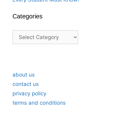
Categories
Categories
A Heartfelt Thank You For Birthday
A H
Wishes in Marathi 5
Wis
about us
contact us
privacy policy
terms and conditions