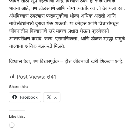
जीवनासाठी खूप महत्त्वाचा आहे. विश्वास ठेवणे ही सकारात्मक
भावना आहे, पण डोळसपणे आणि योग्य व्यक्तींवरच तो ठेवायला हवा.
अंधविश्वास ठेवल्यास फसवणुकीचा धोका अधिक असतो आणि
नातेसंबंधांमध्ये दुरावा येऊ शकतो. या कोट्स आणि विचारांमधून
जीवनातील विश्वासाचे खरे महत्त्व लक्षात घेऊन प्रत्येकाने
आत्मपरीक्षण करावे. सत्य, प्रामाणिकता, आणि डोळस श्रद्धा यामुळे
नात्यांना अधिक बळकटी मिळते.
विश्वास ठेवा, पण विचारपूर्वक – हीच जीवनाची खरी शिकवण आहे.
Post Views:
641
Share this:
Facebook
X
Like this:
Loading…