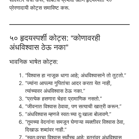
सविस्तर चर्चा करू, सोबतच प्रभावी आणि हृदयस्पर्शी ५०
प्रेरणादायी कोट्स समाविष्ट करू.
५० हृदयस्पर्शी कोट्स: “कोणावरही
अंधविश्वास ठेऊ नका”
भावनिक भाषेत कोट्स:
“विश्वास हा नाजूक धागा आहे; अंधविश्वासाने तो तुटतो.”
“ज्यांना आपल्या गुपितांचा आदर करता येत नाही,
त्यांच्यावर अंधविश्वास ठेऊ नका.”
“प्रत्येक हसणारा चेहरा प्रामाणिक नसतो.”
“जीवनात विश्वास ठेवावा, पण सत्याची खात्री करून.”
“अंधविश्वास म्हणजे स्वतःच्या दुःखाला बोलावणे.”
“तुमच्या वेदनांना समजून घेणाऱ्या व्यक्तीवर विश्वास ठेवा,
दिखाऊ शब्दांवर नाही.”
“स्वतःवरचा विश्वास सर्वोच्च आहे; इतरांवर अंधविश्वास