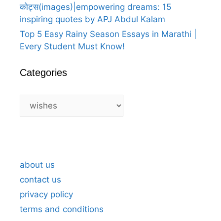
कोट्स(images)|empowering dreams: 15
inspiring quotes by APJ Abdul Kalam
Top 5 Easy Rainy Season Essays in Marathi |
Every Student Must Know!
Categories
Categories
A Heartfelt Thank You For Birthday
A H
Wishes in Marathi 5
Wis
about us
contact us
privacy policy
terms and conditions