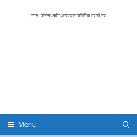
Skip
to
ज्ञान, प्रेरणा आणि अद्ययावत माहितीचा मराठी हब
content
Menu