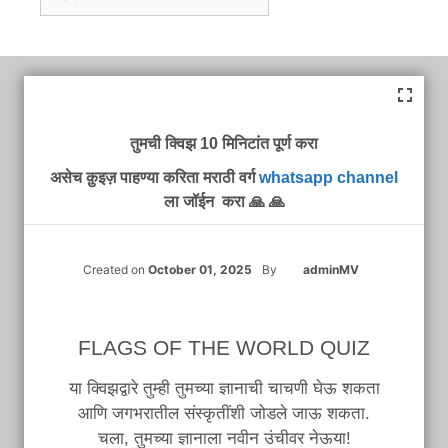
तुमची क्विझ 10 मिनिटांत पूर्ण करा
असेच क़ुइज़ पाहण्या करिता मराठी वर्ग
whatsapp channel
ला जॉईन करा 🙏 🙏
Created on
October 01, 2025
By
adminMV
FLAGS OF THE WORLD QUIZ
या क्विझद्वारे तुम्ही तुमच्या ज्ञानाची चाचणी घेऊ शकता
आणि जगभरातील संस्कृतींशी जोडले जाऊ शकता.
चला, तुमच्या ज्ञानाला नवीन उंचीवर नेऊया!