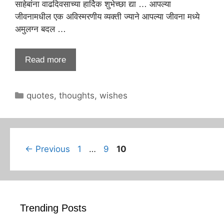
साहेबांना वाढदिवसाच्या हार्दिक शुभेच्छा द्या … आपल्या
जीवनामधील एक अविस्मरणीय व्यक्ती ज्याने आपल्या जीवना मध्ये
अमुलग्न बदल …
Read more
Categories
quotes
,
thoughts
,
wishes
Page
Page
Page
←
Previous
1
…
9
10
Trending Posts