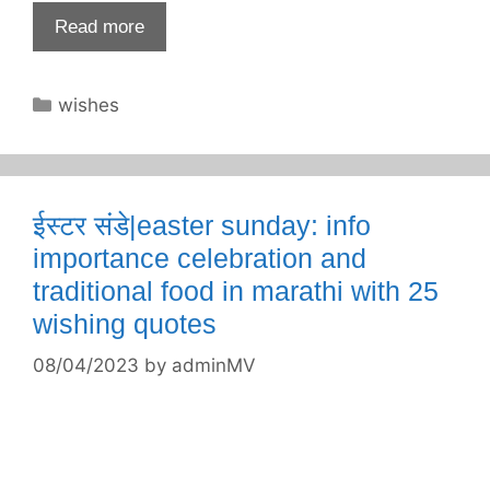
Read more
Categories
wishes
ईस्टर संडे|easter sunday: info
importance celebration and
traditional food in marathi with 25
wishing quotes
08/04/2023
by
adminMV