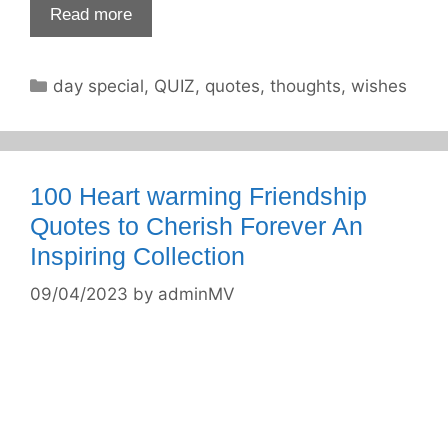
Read more
Categories
day special
,
QUIZ
,
quotes
,
thoughts
,
wishes
100 Heart warming Friendship
Quotes to Cherish Forever An
Inspiring Collection
09/04/2023
by
adminMV