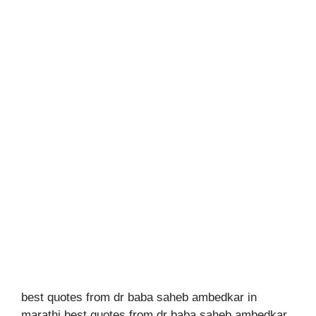
best quotes from dr baba saheb ambedkar in
marathi best quotes from dr baba saheb ambedkar