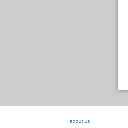
eartfelt Thank You For
A Heartfelt Thank You For
about us
hday Wishes in Marathi
Birthday Wishes in Marathi