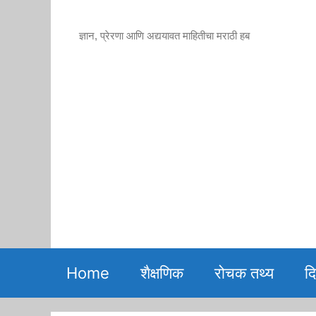
Skip
to
ज्ञान, प्रेरणा आणि अद्ययावत माहितीचा मराठी हब
content
Home
शैक्षणिक
रोचक तथ्य
द