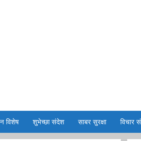
िन विशेष
शुभेच्छा संदेश
साबर सुरक्षा
विचार सं