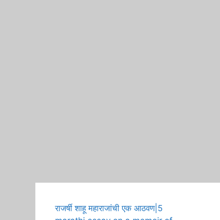
A H
राजर्षी शाहू महाराजांची एक आठवण|5
Birt