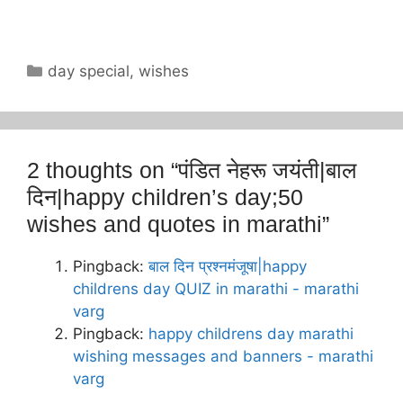
Categories
day special
,
wishes
2 thoughts on “पंडित नेहरू जयंती|बाल
दिन|happy children’s day;50
wishes and quotes in marathi”
Pingback:
बाल दिन प्रश्नमंजूषा|happy
childrens day QUIZ in marathi - marathi
varg
Pingback:
happy childrens day marathi
wishing messages and banners - marathi
varg