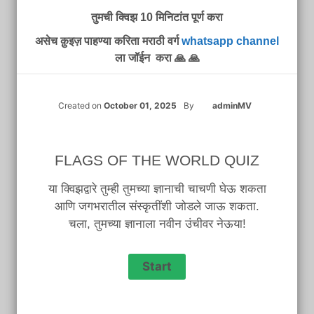
तुमची क्विझ 10 मिनिटांत पूर्ण करा
असेच क़ुइज़ पाहण्या करिता मराठी वर्ग
whatsapp channel
ला जॉईन करा 🙏 🙏
Created on
October 01, 2025
By
adminMV
FLAGS OF THE WORLD QUIZ
या क्विझद्वारे तुम्ही तुमच्या ज्ञानाची चाचणी घेऊ शकता
आणि जगभरातील संस्कृतींशी जोडले जाऊ शकता.
चला, तुमच्या ज्ञानाला नवीन उंचीवर नेऊया!