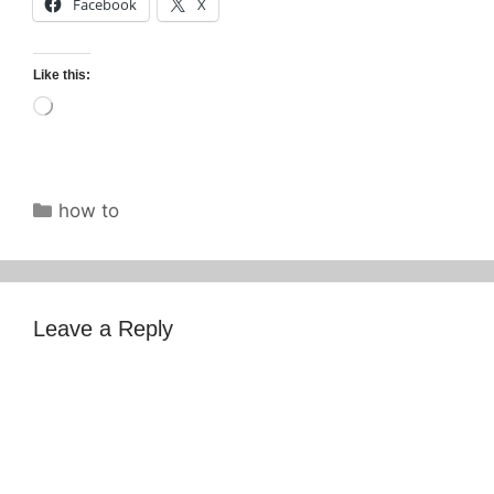
Facebook
X
Like this:
Loading…
Categories
how to
Leave a Reply