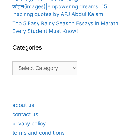
कोट्स(images)|empowering dreams: 15
inspiring quotes by APJ Abdul Kalam
Top 5 Easy Rainy Season Essays in Marathi |
Every Student Must Know!
Categories
Categories
A
A
25
25
25
100
Heartfelt
Heartfelt
happy
happy
happy
happy
Thank
Thank
birthday
birthday
birthday
anniversary
about us
You
You
wish
wish
wish
wishes
contact us
For
For
to
to
to
in
privacy policy
Birthday
Birthday
bosssaheb
bosssaheb
bosssaheb
marathi
terms and conditions
Wishes
Wishes
in
in
in
लग्नाच्या