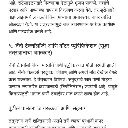
आहे. सॅटेलाइट्सद्वारे मिळणाऱ्या डेटामुळे भूजल पातळी, नद्यांचे
प्रवाह आणि पाण्याच्या वापराचे विश्लेषण करता येते. तर ड्रोनद्वारे
पाइपलाइनमधील गळती किंवा पाण्याचा अनावश्यक वापर त्वरित
ओळखता येतो. या तंत्रज्ञानामुळे जल व्यवस्थापन अधिक कार्यक्षम
आणि पारदर्शक बनले आहे.
५. नॅनो टेक्नॉलॉजी आणि वॉटर प्युरिफिकेशन (सूक्ष्म
तंत्रज्ञानाचा चमत्कार)
नॅनो टेक्नॉलॉजीच्या मदतीने पाणी शुद्धीकरणात मोठी प्रगती झाली
आहे. नॅनो-फिल्टर्स प्रदूषक, जीवाणू आणि अगदी मीठ देखील वेगळे
करू शकतात. हे तंत्रज्ञान विशेषतः समुद्राचे खारे पाणी गोड्या
पाण्यात रूपांतरित करण्यासाठी (डिसॅलिनेशन) उपयोगी आहे. यामुळे
किनारपट्टी भागात पाणी टंचाईवर मात करणे शक्य होत आहे.
पुढील पाऊल: जागरूकता आणि सहभाग
तंत्रज्ञान जरी शक्तिशाली असले तरी त्याचा प्रभावी वापर