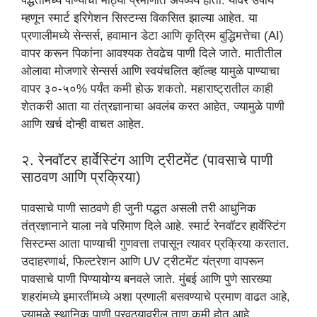
पद्धतींमध्ये पाण्याचा मोठ्या प्रमाणात अपव्यय होतो. यावर उपाय
म्हणून स्मार्ट इरिगेशन सिस्टम्स विकसित झाल्या आहेत. या
प्रणालीमध्ये सेन्सर्स, हवामान डेटा आणि कृत्रिम बुद्धिमत्तेचा (AI)
वापर करून पिकांना आवश्यक तेवढेच पाणी दिले जाते. मातीतील
ओलावा मोजणारे सेन्सर्स आणि स्वयंचलित व्हॉल्व्ह यामुळे पाण्याचा
वापर ३०-५०% पर्यंत कमी होऊ शकतो. महाराष्ट्रातील काही
शेतकरी आता या तंत्रज्ञानाचा अवलंब करत आहेत, ज्यामुळे पाणी
आणि खर्च दोन्ही वाचत आहेत.
२. रेनवॉटर हार्वेस्टिंग आणि ट्रीटमेंट (पावसाचे पाणी
साठवण आणि प्रक्रिया)
पावसाचे पाणी साठवणे ही जुनी पद्धत असली तरी आधुनिक
तंत्रज्ञानाने याला नवे परिमाण दिले आहे. स्मार्ट रेनवॉटर हार्वेस्टिंग
सिस्टम्स आता पाण्याची गुणवत्ता तपासून त्यावर प्रक्रिया करतात.
उदाहरणार्थ, फिल्टरेशन आणि UV ट्रीटमेंट यंत्रणा वापरून
पावसाचे पाणी पिण्यायोग्य बनवले जाते. मुंबई आणि पुणे सारख्या
शहरांमध्ये इमारतींमध्ये अशा प्रणाली बसवण्याचे प्रमाण वाढत आहे,
ज्यामुळे स्थानिक पाणी पुरवठ्यावरील ताण कमी होत आहे.