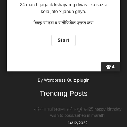
24 march jagatik kshayarog divas : ka sazra
kela jato ? janun ghya.
क्विझ सोडवा व सर्तीफिकेत प्राप्त करा
4
By
Wordpress Quiz plugin
Trending Posts
साहेबांना वाढदिवसाच्या हार्दिक शुभेच्छा|25 happy birthday
wish to boss/saheb in marathi
14/12/2022