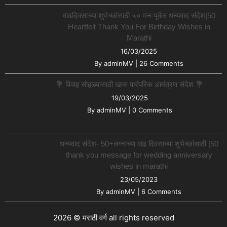
वाढदिवसाच्या शुभेच्छांसाठी ५० मनःपूर्वक धन्यवाद संदेश|50
Heartfelt Thank You For Birthday Wishes in
Marathi
16/03/2025
By
adminMV
|
26 Comments
💐 विवाह सोहळ्यासाठी खास पारंपरिक आमंत्रण संदेश 💐
19/03/2025
By
adminMV
|
0 Comments
धन्यवाद संदेश- 50+लग्नाच्या वाढ दिवसाच्या शुभेच्छांसाठी |50
thank you message for wedding anniversary
wishes in marathi
23/05/2023
By
adminMV
|
6 Comments
2026 © मराठी वर्ग all rights reserved