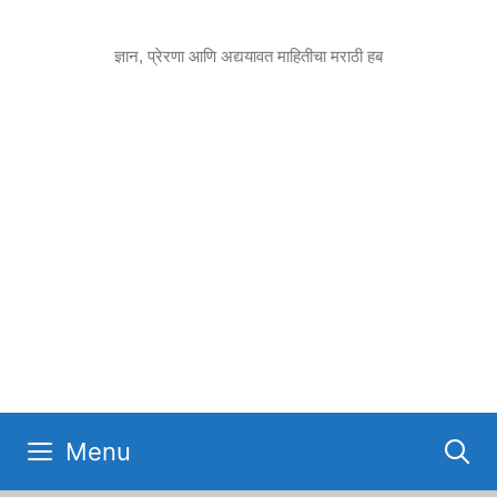
Skip
to
ज्ञान, प्रेरणा आणि अद्ययावत माहितीचा मराठी हब
content
Menu