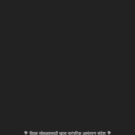
💐 विवाह सोहळ्यासाठी खास पारंपरिक आमंत्रण संदेश 💐