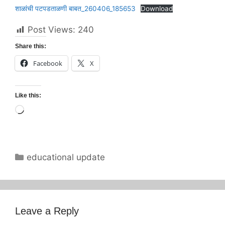
शाळांची पटपडताळणी बाबत_260406_185653
Download
Post Views:
240
Share this:
Facebook
X
Like this:
Loading…
Categories
educational update
Leave a Reply