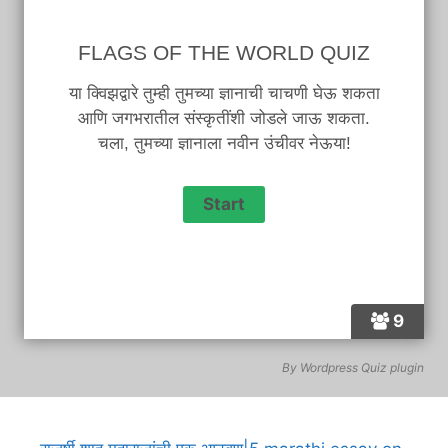
FLAGS OF THE WORLD QUIZ
या क्विझद्वारे तुम्ही तुमच्या ज्ञानाची चाचणी घेऊ शकता
आणि जगभरातील संस्कृतींशी जोडले जाऊ शकता.
चला, तुमच्या ज्ञानाला नवीन उंचीवर नेऊया!
9
By
Wordpress Quiz plugin