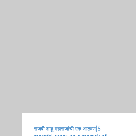
A H
राजर्षी शाहू महाराजांची एक आठवण|5
Birt