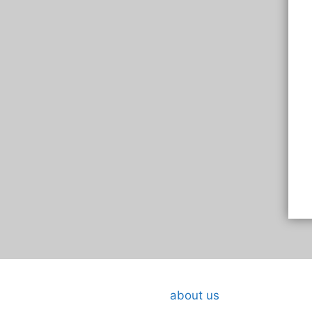
eartfelt Thank You For
A Heartfelt Thank You For
about us
hday Wishes in Marathi
Birthday Wishes in Marathi