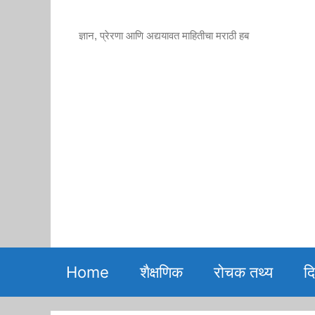
Skip
to
ज्ञान, प्रेरणा आणि अद्ययावत माहितीचा मराठी हब
content
Home
शैक्षणिक
रोचक तथ्य
द