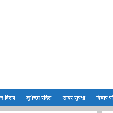
िन विशेष
शुभेच्छा संदेश
साबर सुरक्षा
विचार सं