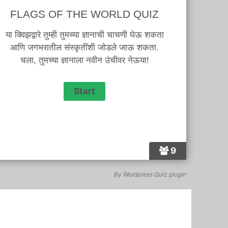
FLAGS OF THE WORLD QUIZ
या क्विझद्वारे तुम्ही तुमच्या ज्ञानाची चाचणी घेऊ शकता
आणि जगभरातील संस्कृतींशी जोडले जाऊ शकता.
चला, तुमच्या ज्ञानाला नवीन उंचीवर नेऊया!
9
By
Wordpress Quiz plugin
25 happy birthday wish to
25 happy birthday wis
bosssaheb in marathi4
bosssaheb in marathi