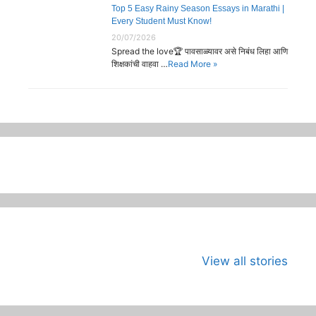
Top 5 Easy Rainy Season Essays in Marathi |
Every Student Must Know!
20/07/2026
Spread the love🏆 पावसाळ्यावर असे निबंध लिहा आणि
शिक्षकांची वाहवा …
Read More »
जागतिक कला दिवस
भारताच्या अंतराळ
जागतिक मान
View all stories
म्हणजे काय?का
युगाची सुरुवात
दिन
साजरा करावा?