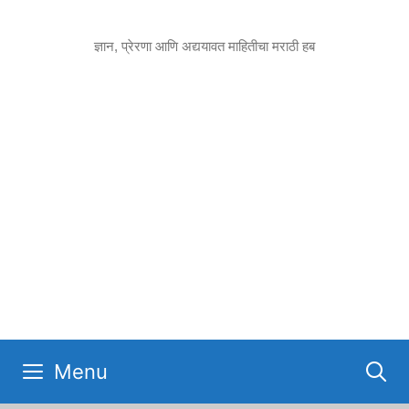
Skip
to
ज्ञान, प्रेरणा आणि अद्ययावत माहितीचा मराठी हब
content
Menu