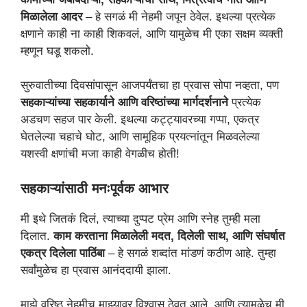
मिळालेला आदर
– हे सगळं मी नेहमी जपून ठेवेल. इथल्या प्रत्येक
क्षणाने काही ना काही शिकवलं, आणि यामुळेच मी एका सक्षम व्यक्ती
म्हणून घडू शकलो.
सुरुवातीच्या दिवसांपासून आजपर्यंतचा हा प्रवास सोपा नव्हता, पण
सहकाऱ्यांच्या सहकार्याने आणि वरिष्ठांच्या मार्गदर्शनाने
प्रत्येक
अडचण सहज पार केली. इथल्या कट्ट्यावरच्या गप्पा, एकत्र
घेतलेल्या चहाचे घोट, आणि सामूहिक प्रयत्नांतून मिळवलेल्या
यशस्वी क्षणांची मजा काही वेगळीच होती!
सहकाऱ्यांसाठी मनःपूर्वक आभार
मी इथे जितकं दिलं, त्याच्या दुप्पट प्रेम आणि स्नेह तुम्ही मला
दिलात.
काम करताना मिळालेली मदत, दिलेली साथ, आणि संघर्षात
एकत्र दिलेला पाठिंबा
– हे सगळं शब्दांत मांडणं कठीण आहे. तुम्हा
सर्वांमुळेच हा प्रवास आनंददायी झाला.
माझे वरिष्ठ नेहमीच माझ्यावर विश्वास ठेवत आले, आणि त्यामुळेच मी