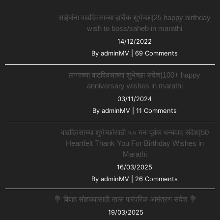
साहेबांना वाढदिवसाच्या हार्दिक शुभेच्छा|25 happy birthday
wish to boss/saheb in marathi
14/12/2022
By
adminMV
|
69 Comments
लग्नाच्या वाढदिवसाच्या शुभेच्छा संदेश|100+ happy
anniversary wishes in marathi
03/11/2024
By
adminMV
|
11 Comments
वाढदिवसाच्या शुभेच्छांसाठी ५० मनःपूर्वक धन्यवाद संदेश|50
Heartfelt Thank You For Birthday Wishes in
Marathi
16/03/2025
By
adminMV
|
26 Comments
💐 विवाह सोहळ्यासाठी खास पारंपरिक आमंत्रण संदेश 💐
19/03/2025