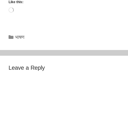
Like this:
Loading…
Categories
भाषण
Leave a Reply