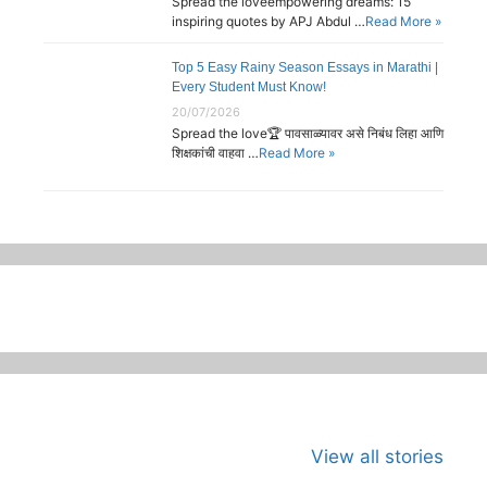
Spread the loveempowering dreams: 15
inspiring quotes by APJ Abdul …
Read More »
Top 5 Easy Rainy Season Essays in Marathi |
Every Student Must Know!
20/07/2026
Spread the love🏆 पावसाळ्यावर असे निबंध लिहा आणि
शिक्षकांची वाहवा …
Read More »
जागतिक कला दिवस
भारताच्या अंतराळ
जागतिक मान
View all stories
म्हणजे काय?का
युगाची सुरुवात
दिन
साजरा करावा?