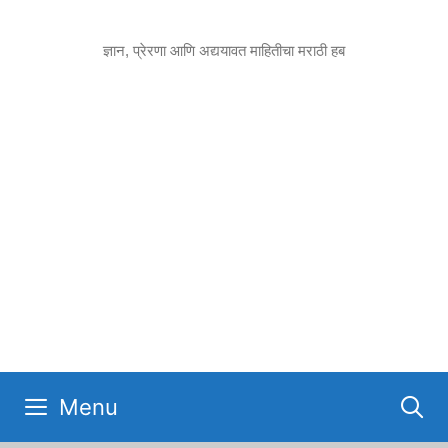
Skip
to
ज्ञान, प्रेरणा आणि अद्ययावत माहितीचा मराठी हब
content
Menu