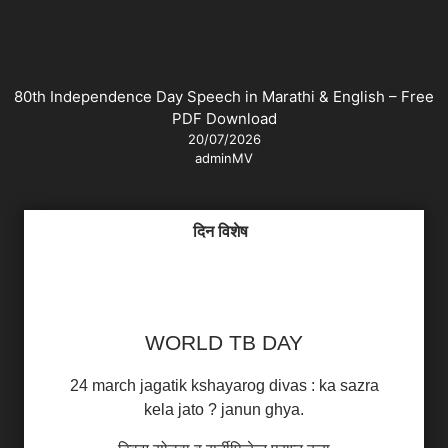
80th Independence Day Speech in Marathi & English – Free
PDF Download
20/07/2026
adminMV
दिन विशेष
WORLD TB DAY
24 march jagatik kshayarog divas : ka sazra
kela jato ? janun ghya.