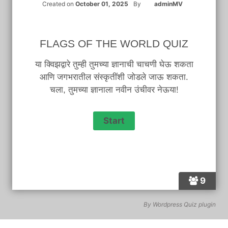
Created on
October 01, 2025
By
adminMV
FLAGS OF THE WORLD QUIZ
या क्विझद्वारे तुम्ही तुमच्या ज्ञानाची चाचणी घेऊ शकता
आणि जगभरातील संस्कृतींशी जोडले जाऊ शकता.
चला, तुमच्या ज्ञानाला नवीन उंचीवर नेऊया!
9
By
Wordpress Quiz plugin