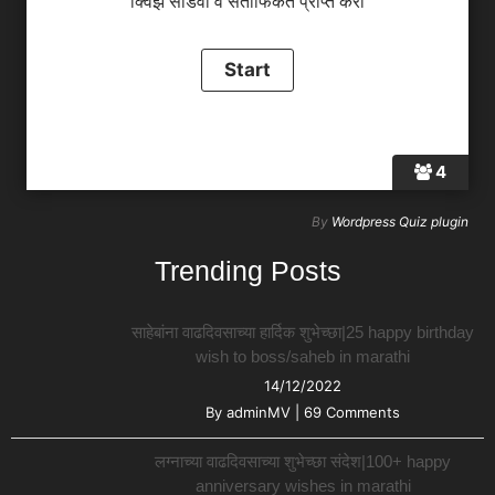
क्विझ सोडवा व सर्तीफिकेत प्राप्त करा
4
By
Wordpress Quiz plugin
Trending Posts
साहेबांना वाढदिवसाच्या हार्दिक शुभेच्छा|25 happy birthday
wish to boss/saheb in marathi
14/12/2022
By
adminMV
|
69 Comments
लग्नाच्या वाढदिवसाच्या शुभेच्छा संदेश|100+ happy
anniversary wishes in marathi