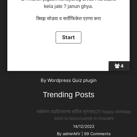
kela jato ? janun ghya.
क्विझ सोडवा व सर्तीफिकेत प्राप्त करा
4
By
Wordpress Quiz plugin
Trending Posts
साहेबांना वाढदिवसाच्या हार्दिक शुभेच्छा|25 happy birthday
wish to boss/saheb in marathi
14/12/2022
By
adminMV
|
69 Comments