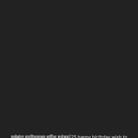
साहेबांना वाढदिवसाच्या हार्दिक शुभेच्छा|25 happy birthday wish to