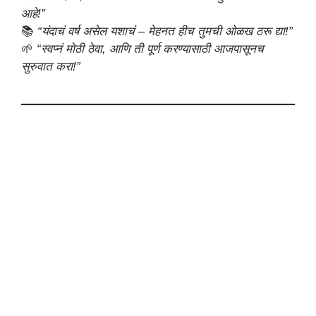
आहे!”
📚
“यंदाचं वर्ष असेल यशाचं – मेहनत हीच तुमची ओळख ठरू द्या!”
🌱
“स्वप्नं मोठी ठेवा, आणि ती पूर्ण करण्यासाठी आजपासूनच
सुरुवात करा!”