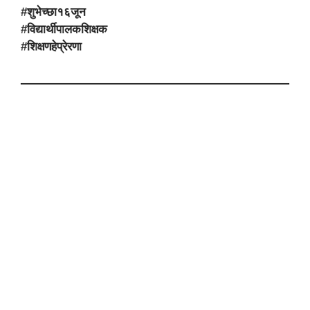
#शुभेच्छा१६जून
#विद्यार्थीपालकशिक्षक
#शिक्षणहेप्रेरणा