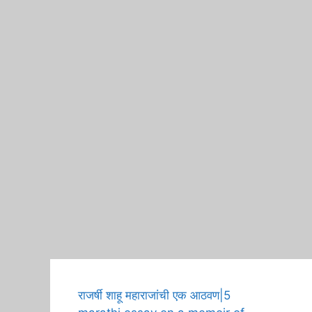
A H
राजर्षी शाहू महाराजांची एक आठवण|5
Birt