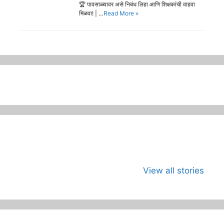
🏆 पावसाळ्यावर असे निबंध लिहा आणि शिक्षकांची वाहवा
मिळवा! | …
Read More »
जागतिक कला दिवस
भारताच्या अंतराळ
जागतिक मान
म्हणजे काय?का
युगाची सुरुवात
दिन
View all stories
साजरा करावा?