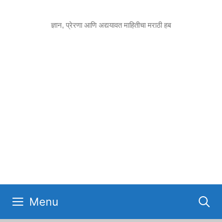
Skip
to
ज्ञान, प्रेरणा आणि अद्ययावत माहितीचा मराठी हब
content
Menu