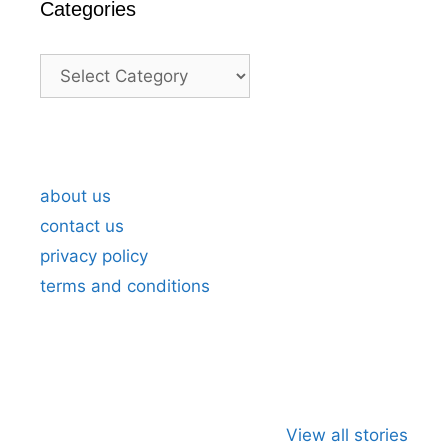
Categories
Categories
A Heartfelt Thank You For Birthday
A H
Wishes in Marathi 5
Wis
about us
contact us
privacy policy
terms and conditions
जागतिक कला दिवस
भारताच्या अंतराळ
जागतिक मान
म्हणजे काय?का
युगाची सुरुवात
दिन
View all stories