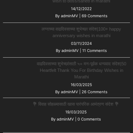
wish to boss/saheb in marathi
14/12/2022
By
adminMV
|
69 Comments
लग्नाच्या वाढदिवसाच्या शुभेच्छा संदेश|100+ happy
anniversary wishes in marathi
03/11/2024
By
adminMV
|
11 Comments
वाढदिवसाच्या शुभेच्छांसाठी ५० मनःपूर्वक धन्यवाद संदेश|50
Heartfelt Thank You For Birthday Wishes in
Marathi
16/03/2025
By
adminMV
|
26 Comments
💐 विवाह सोहळ्यासाठी खास पारंपरिक आमंत्रण संदेश 💐
19/03/2025
By
adminMV
|
0 Comments