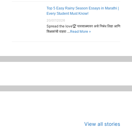
Top 5 Easy Rainy Season Essays in Marathi |
Every Student Must Know!
20/07/2026
Spread the love🏆 पावसाळ्यावर असे निबंध लिहा आणि
शिक्षकांची वाहवा …
Read More »
जागतिक कला दिवस
भारताच्या अंतराळ
जागतिक मान
म्हणजे काय?का
युगाची सुरुवात
दिन
View all stories
साजरा करावा?