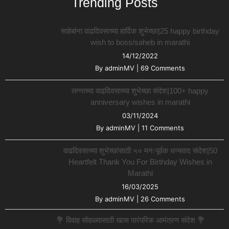
Trending Posts
साहेबांना वाढदिवसाच्या हार्दिक शुभेच्छा|25 happy birthday
wish to boss/saheb in marathi
14/12/2022
By
adminMV
|
69 Comments
लग्नाच्या वाढदिवसाच्या शुभेच्छा संदेश|100+ happy
anniversary wishes in marathi
03/11/2024
By
adminMV
|
11 Comments
वाढदिवसाच्या शुभेच्छांसाठी ५० मनःपूर्वक धन्यवाद संदेश|50
Heartfelt Thank You For Birthday Wishes in
Marathi
16/03/2025
By
adminMV
|
26 Comments
💐 विवाह सोहळ्यासाठी खास पारंपरिक आमंत्रण संदेश 💐