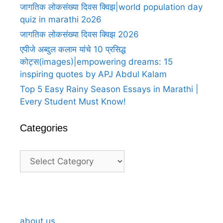
जागतिक लोकसंख्या दिवस क्विझ|world population day
quiz in marathi 2o26
जागतिक लोकसंख्या दिवस क्विझ 2026
एपीजे अब्दुल कलाम यांचे 10 प्रसिद्ध
कोट्स(images)|empowering dreams: 15
inspiring quotes by APJ Abdul Kalam
Top 5 Easy Rainy Season Essays in Marathi |
Every Student Must Know!
Categories
Categories
A
A
25
25
25
100
Heartfelt
Heartfelt
happy
happy
happy
happy
Thank
Thank
birthday
birthday
birthday
anniversary
about us