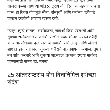
वाढवण्यासाठी जागतिक व्यासपीठ म्हणून दरवर्षी 21 जून रोजी
साजरा केल्या जाणाऱ्या आंतरराष्ट्रीय योग दिनाच्या महत्त्वावर चर्चा
करू. हा दिवस योगामुळे सीमा, संस्कृती आणि धर्मांच्या पलीकडे
जाऊन एकतेची आठवण करून देतो.
म्हणून, तुम्ही शांतता, लवचिकता, सामर्थ्य किंवा स्वत:शी आणि
तुमच्या सभोवतालच्या जगाशी सखोल संबंध शोधत असाल तरीही,
या आत्म-शोधाच्या प्रवासात आमच्याशी सामील व्हा आणि योगाचे
शाश्वत ज्ञान स्वीकारा. तुमच्या शरीराचे पालनपोषण करणार्‍या, तुमचे
मन शांत करणारे आणि तुमच्या आत्म्याला उत्थान देणार्‍या मार्गावर
जाण्यासाठी सज्ज व्हा. नमस्ते!
25 आंतरराष्ट्रीय योग दिनानिमित्त शुभेच्छा
संदेश