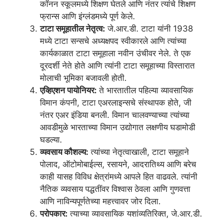
कॉनन स्कूलमध्ये शिक्षण घेतले आणि नंतर त्यांचे शिक्षण
फ्रान्स आणि इंग्लंडमध्ये पूर्ण केले.
टाटा समूहातील नेतृत्व:
जे.आर.डी. टाटा यांनी 1938
मध्ये टाटा सन्सचे अध्यक्षपद स्वीकारले आणि त्यांच्या
कार्यकाळात टाटा समूहाला नवीन उंचीवर नेले. ते एक
दूरदर्शी नेते होते आणि त्यांनी टाटा समूहाच्या विस्तारात
मोलाची भूमिका बजावली होती.
एव्हिएशन पायोनियर:
ते भारतातील पहिल्या व्यावसायिक
विमान कंपनी, टाटा एअरलाइन्सचे संस्थापक होते, जी
नंतर एअर इंडिया बनली. विमान चालवण्याच्या त्यांच्या
आवडीमुळे भारताच्या विमान उद्योगात लक्षणीय घडामोडी
घडल्या.
व्यवसाय कौशल्य:
त्यांच्या नेतृत्वाखाली, टाटा समूहाने
पोलाद, ऑटोमोबाईल्स, रसायने, आदरातिथ्य आणि बरेच
काही यासह विविध क्षेत्रांमध्ये आपले हित वाढवले. त्यांनी
नैतिक व्यवसाय पद्धतींवर विश्वास ठेवला आणि गुणवत्ता
आणि नाविन्यपूर्णतेच्या महत्त्वावर जोर दिला.
परोपकार:
त्याच्या व्यावसायिक यशांव्यतिरिक्त, जे.आर.डी.