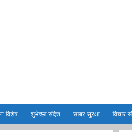
िन विशेष
शुभेच्छा संदेश
साबर सुरक्षा
विचार सं