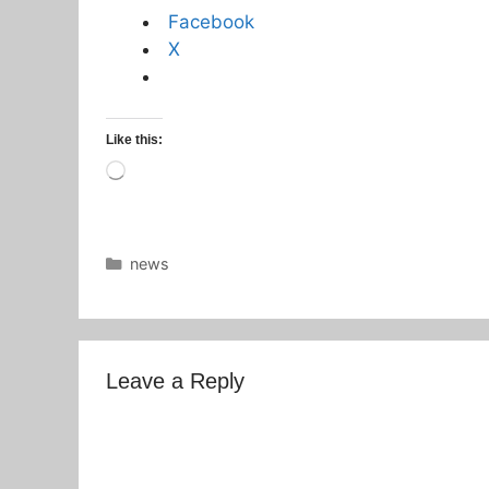
Facebook
X
Like this:
Loading…
Categories
news
Leave a Reply