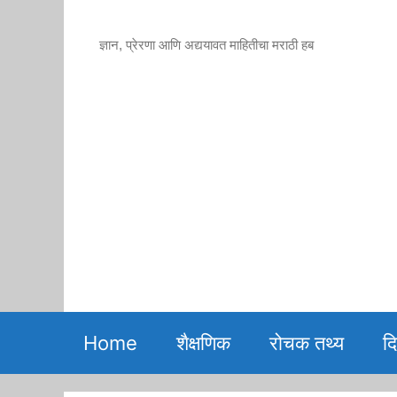
Skip
to
ज्ञान, प्रेरणा आणि अद्ययावत माहितीचा मराठी हब
content
Home
शैक्षणिक
रोचक तथ्य
द