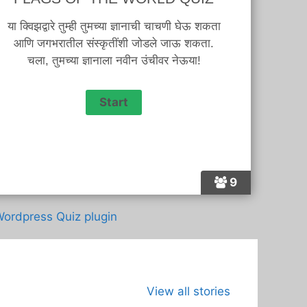
या क्विझद्वारे तुम्ही तुमच्या ज्ञानाची चाचणी घेऊ शकता
आणि जगभरातील संस्कृतींशी जोडले जाऊ शकता.
चला, तुमच्या ज्ञानाला नवीन उंचीवर नेऊया!
9
ordpress Quiz plugin
जागतिक कला दिवस
भारताच्या अंतराळ
View all stories
म्हणजे काय?का
युगाची सुरुवात