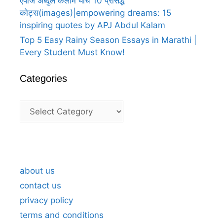
एपीजे अब्दुल कलाम यांचे 10 प्रसिद्ध
कोट्स(images)|empowering dreams: 15
inspiring quotes by APJ Abdul Kalam
Top 5 Easy Rainy Season Essays in Marathi |
Every Student Must Know!
Categories
Categories
A Heartfelt Thank You For Birthday
A H
Wishes in Marathi 5
Wis
about us
contact us
privacy policy
terms and conditions