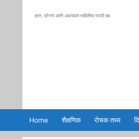
Skip
to
ज्ञान, प्रेरणा आणि अद्ययावत माहितीचा मराठी हब
content
Home
शैक्षणिक
रोचक तथ्य
द