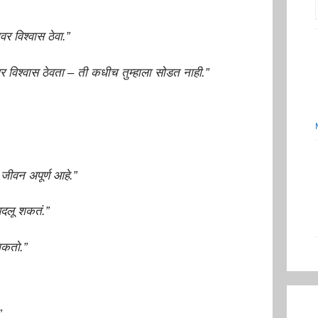
यावर विश्वास ठेवा.”
ीवर विश्वास ठेवता – ती कधीच तुम्हाला सोडत नाही.”
ी जीवन अपूर्ण आहे.”
बदलू शकतं.”
शकतो.”
”