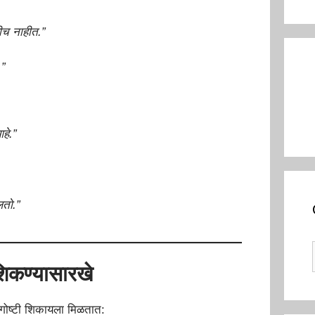
हीच नाहीत.”
.”
हे.”
ोलतो.”
न शिकण्यासारखे
्या गोष्टी शिकायला मिळतात: