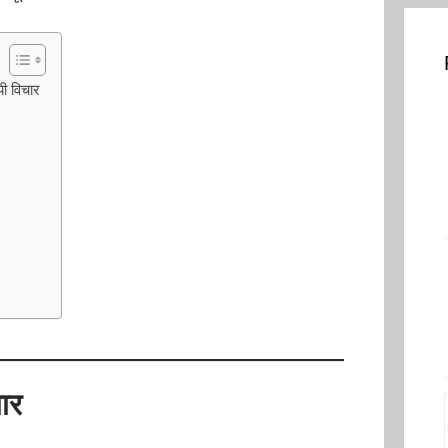
ी विचार
चार