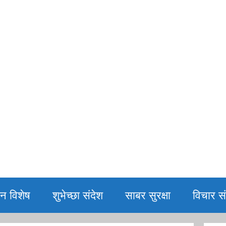
िन विशेष
शुभेच्छा संदेश
साबर सुरक्षा
विचार सं