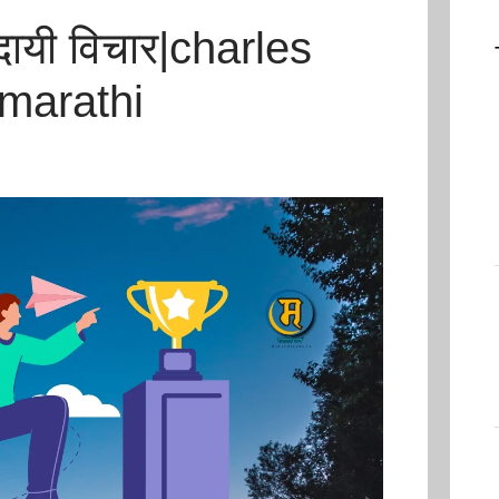
रणादायी विचार|charles
 marathi