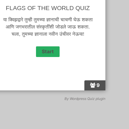
FLAGS OF THE WORLD QUIZ
या क्विझद्वारे तुम्ही तुमच्या ज्ञानाची चाचणी घेऊ शकता
आणि जगभरातील संस्कृतींशी जोडले जाऊ शकता.
चला, तुमच्या ज्ञानाला नवीन उंचीवर नेऊया!
9
By
Wordpress Quiz plugin