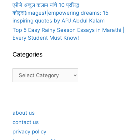
एपीजे अब्दुल कलाम यांचे 10 प्रसिद्ध
कोट्स(images)|empowering dreams: 15
inspiring quotes by APJ Abdul Kalam
Top 5 Easy Rainy Season Essays in Marathi |
Every Student Must Know!
Categories
Categories
A
A
25
25
25
100
Heartfelt
Heartfelt
happy
happy
happy
happy
Thank
Thank
birthday
birthday
birthday
anniversary
about us
You
You
wish
wish
wish
wishes
contact us
For
For
to
to
to
in
privacy policy
Birthday
Birthday
bosssaheb
bosssaheb
bosssaheb
marathi