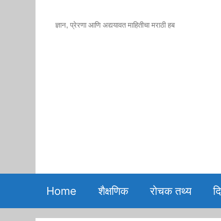
Skip
to
ज्ञान, प्रेरणा आणि अद्ययावत माहितीचा मराठी हब
content
Home
शैक्षणिक
रोचक तथ्य
द