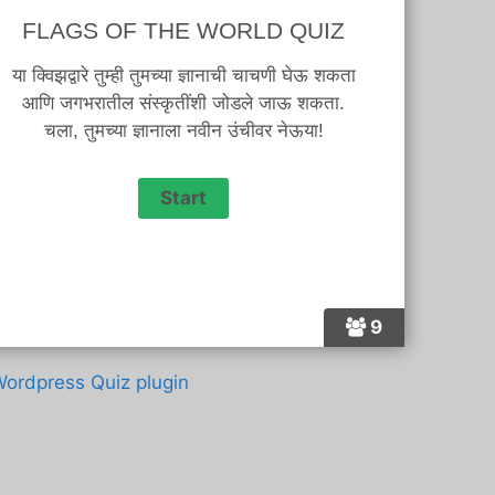
FLAGS OF THE WORLD QUIZ
या क्विझद्वारे तुम्ही तुमच्या ज्ञानाची चाचणी घेऊ शकता
आणि जगभरातील संस्कृतींशी जोडले जाऊ शकता.
चला, तुमच्या ज्ञानाला नवीन उंचीवर नेऊया!
9
ordpress Quiz plugin