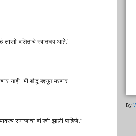
े लाखो दलितांचे स्वातंत्र्य आहे.”
णार नाही; मी बौद्ध म्हणून मरणार.”
By
W
यावरच समाजाची बांधणी झाली पाहिजे.”