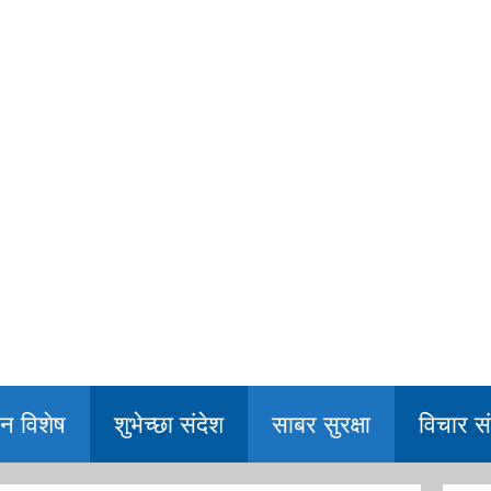
िन विशेष
शुभेच्छा संदेश
साबर सुरक्षा
विचार सं