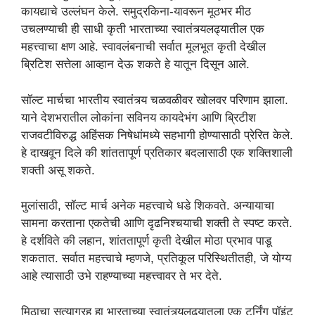
कायद्याचे उल्लंघन केले. समुद्रकिना-यावरून मूठभर मीठ
उचलण्याची ही साधी कृती भारताच्या स्वातंत्र्यलढ्यातील एक
महत्त्वाचा क्षण आहे. स्वावलंबनाची सर्वात मूलभूत कृती देखील
ब्रिटिश सत्तेला आव्हान देऊ शकते हे यातून दिसून आले.
सॉल्ट मार्चचा भारतीय स्वातंत्र्य चळवळीवर खोलवर परिणाम झाला.
याने देशभरातील लोकांना सविनय कायदेभंग आणि ब्रिटीश
राजवटीविरुद्ध अहिंसक निषेधांमध्ये सहभागी होण्यासाठी प्रेरित केले.
हे दाखवून दिले की शांततापूर्ण प्रतिकार बदलासाठी एक शक्तिशाली
शक्ती असू शकते.
मुलांसाठी, सॉल्ट मार्च अनेक महत्त्वाचे धडे शिकवते. अन्यायाचा
सामना करताना एकतेची आणि दृढनिश्चयाची शक्ती ते स्पष्ट करते.
हे दर्शविते की लहान, शांततापूर्ण कृती देखील मोठा प्रभाव पाडू
शकतात. सर्वात महत्त्वाचे म्हणजे, प्रतिकूल परिस्थितीतही, जे योग्य
आहे त्यासाठी उभे राहण्याच्या महत्त्वावर ते भर देते.
मिठाचा सत्याग्रह हा भारताच्या स्वातंत्र्यलढ्यातला एक टर्निंग पॉइंट