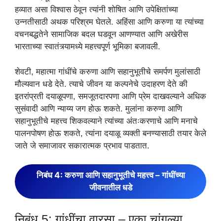
हव्यात असा विश्वास ठेवून त्यांनी शोषित आणि उपेक्षितांच्या
उन्नतीसाठी अथक परिश्रम घेतले. अहिंसा आणि करुणा या त्यांच्या
वचनबद्धतेने सामाजिक बदल घडवून आणण्यात आणि अखेरीस
भारताच्या स्वातंत्र्यामध्ये महत्त्वपूर्ण भूमिका बजावली.
शेवटी, महात्मा गांधींचे करुणा आणि सहानुभूतीचे समर्पण मुलांसाठी
मौल्यवान धडे देते. त्याचे जीवन या कल्पनेचे उदाहरण देते की
इतरांप्रती दयाळूपणा, समजूतदारपणा आणि प्रेम दाखवल्याने अधिक
सुसंवादी आणि न्याय्य जग होऊ शकते. मुलांना करुणा आणि
सहानुभूतीचे महत्त्व शिकवल्याने त्यांच्या अंतःकरणाचे आणि मनाचे
पालनपोषण होऊ शकते, त्यांना दयाळू व्यक्ती बनण्यासाठी तयार केले
जाते जे समाजावर सकारात्मक प्रभाव पाडतात.
निबंध 4: करुणा आणि सहानुभूतीचे महत्त्व – गांधींच्या
जीवनातील धडे
निबंध 5: गांधींचा वारसा – एका चांगल्या