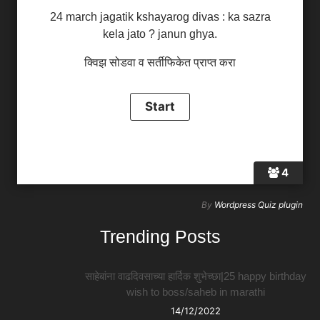
24 march jagatik kshayarog divas : ka sazra
kela jato ? janun ghya.
क्विझ सोडवा व सर्तीफिकेत प्राप्त करा
4
By
Wordpress Quiz plugin
Trending Posts
साहेबांना वाढदिवसाच्या हार्दिक शुभेच्छा|25 happy birthday
wish to boss/saheb in marathi
14/12/2022