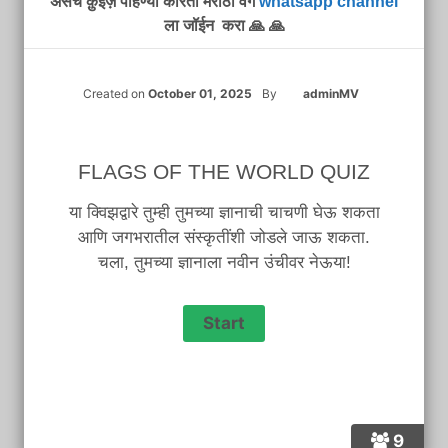
असेच क़ुइज़ पाहण्या करिता मराठी वर्ग
whatsapp channel
ला जॉईन करा 🙏 🙏
Created on
October 01, 2025
By
adminMV
FLAGS OF THE WORLD QUIZ
या क्विझद्वारे तुम्ही तुमच्या ज्ञानाची चाचणी घेऊ शकता
आणि जगभरातील संस्कृतींशी जोडले जाऊ शकता.
चला, तुमच्या ज्ञानाला नवीन उंचीवर नेऊया!
9