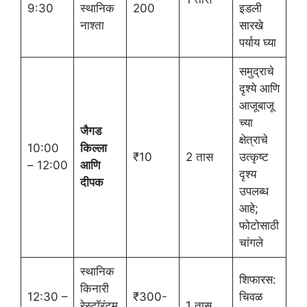
9:30
स्थानिक
200
इडली
नाश्ता
सारखे
पर्याय घ्या
समुद्राचे
दृश्ये आणि
आजूबाजू
च्या
जैगड
क्षेत्राचे
10:00
किल्ला
₹10
2 तास
उत्कृष्ट
– 12:00
आणि
दृश्य
दीपक
उपलब्ध
आहे;
फोटोसाठी
चांगले
स्थानिक
शिफारस:
किनारी
12:30 –
₹300-
चिवळ
रेस्टॉरंटम
1 तास