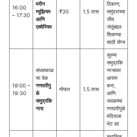
मरीन
ठिकाण;
16:00
म्युझियम
₹30
1.5 तास
समुंदराच्या
– 17:30
आणि
जीव
एक्वेरियम
जंतूंबद्दल
शिकण्या
साठी योग्य
सुरम्य
समुद्रकि
संध्याकाळ
नाऱ्यावर
चा वेळ
आराम
18:00 –
गणपतीपु
करा,
मोफत
1.5 तास
19:30
ळे
आणि
समुद्रकि
जवळच्या
नारा
गणपतीपुळे
मंदिराला
भेट द्या
स्थानिक