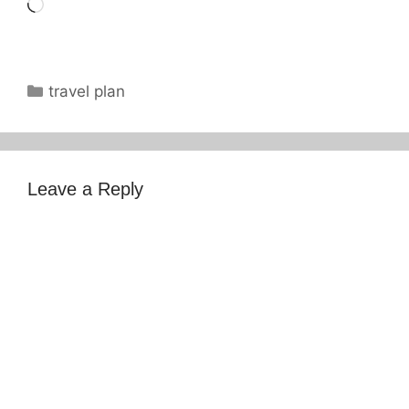
Loading…
Categories
travel plan
Leave a Reply