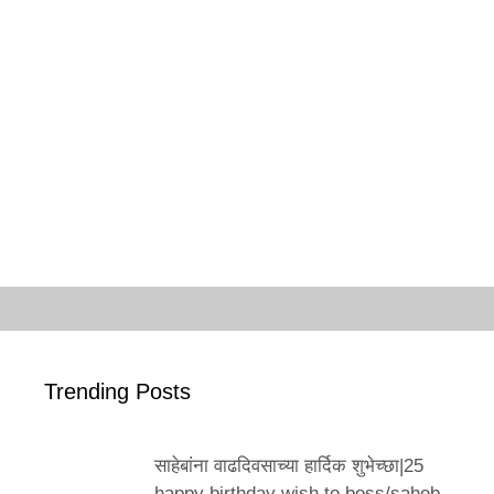
Trending Posts
साहेबांना वाढदिवसाच्या हार्दिक शुभेच्छा|25
happy birthday wish to boss/saheb