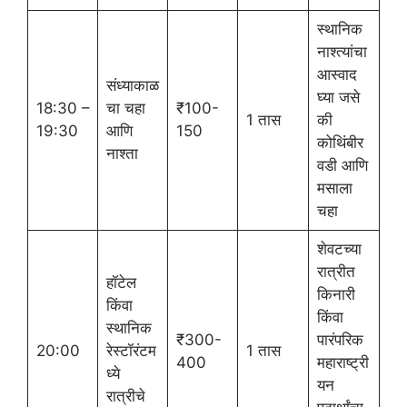
स्थानिक
नाश्त्यांचा
आस्वाद
संध्याकाळ
घ्या जसे
18:30 –
चा चहा
₹100-
1 तास
की
19:30
आणि
150
कोथिंबीर
नाश्ता
वडी आणि
मसाला
चहा
शेवटच्या
रात्रीत
हॉटेल
किनारी
किंवा
किंवा
स्थानिक
₹300-
पारंपरिक
20:00
रेस्टॉरंटम
1 तास
400
महाराष्ट्री
ध्ये
यन
रात्रीचे