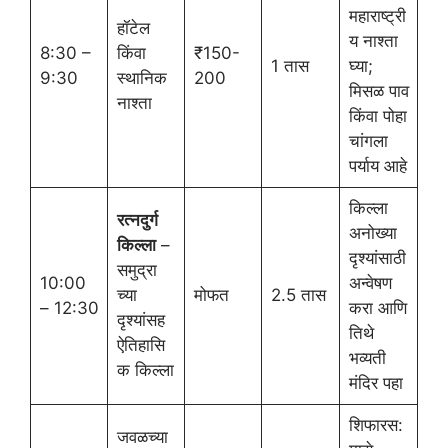
महाराष्ट्री
हॉटेल
य नाश्ता
8:30 –
किंवा
₹150-
1 तास
घ्या;
9:30
स्थानिक
200
मिसळ पाव
नाश्ता
किंवा पोहा
चांगला
पर्याय आहे
किल्ला
रत्नदुर्ग
अनोख्या
किल्ला
–
दृश्यांसाठी
समुद्रा
10:00
अन्वेषण
च्या
मोफत
2.5 तास
– 12:30
करा आणि
दृश्यांसह
तिथे
ऐतिहासि
भव्यती
क किल्ला
मंदिर पहा
शिफारस:
जवळच्या