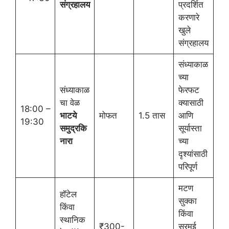
संग्रहालय
प्रदर्शित
करणारे
खुले
संग्रहालय
संध्याकाळ
च्या
संध्याकाळ
फेरफट
चा वेळ
क्यासाठी
18:00 –
भाटये
मोफत
1.5 तास
आणि
19:30
समुद्रकि
सूर्यास्ता
नारा
च्या
दृश्यांसाठी
परिपूर्ण
मटण
हॉटेल
सुक्का
किंवा
किंवा
स्थानिक
₹300-
सूरमई