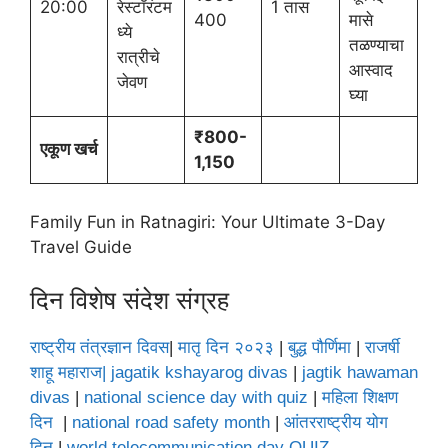
20:00
रेस्टॉरंटम
1 तास
400
मासे
ध्ये
तळण्याचा
रात्रीचे
आस्वाद
जेवण
घ्या
₹800-
एकूण खर्च
1,150
Family Fun in Ratnagiri: Your Ultimate 3-Day
Travel Guide
दिन विशेष संदेश संग्रह
राष्ट्रीय तंत्रज्ञान दिवस
|
मातृ दिन २०२३
|
बुद्ध पौर्णिमा
|
राजर्षी
शाहू महाराज
| jagatik kshayarog divas
|
jagtik hawaman
divas
|
national science day with quiz
|
महिला शिक्षण
दिन
|
national road safety month
|
आंतरराष्ट्रीय योग
दिन
|
world telecommunication day QUIZ