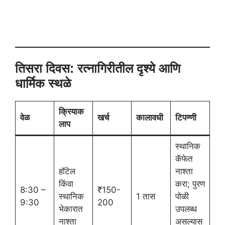
तिसरा दिवस: रत्नागिरीतील दृश्ये आणि
धार्मिक स्थळे
क्रियाक
वेळ
खर्च
कालावधी
टिपण्णी
लाप
स्थानिक
कॅफेत
हॉटेल
नाश्ता
किंवा
करा; पुरण
8:30 –
₹150-
स्थानिक
1 तास
पोळी
9:30
200
भेकारात
उपलब्ध
नाश्ता
असल्यास