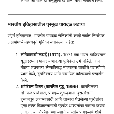
सामोरे जाण्यासाठी अनुकूली कौशल्ये यांचा समावेश होतो.
भारतीय इतिहासातील प्रमुख पायदळ लढाया
संपूर्ण इतिहासात, भारतीय पायदळ सैनिकांनी काही सर्वात निर्णायक
लढायांमध्ये महत्त्वपूर्ण भूमिका बजावल्या आहेत:
लोंगेवालाची लढाई (1971):
1971 च्या भारत-पाकिस्तान
युद्धादरम्यान पायदळ आपल्या भूमिकेत उभे राहिले, एका
मोठ्या शत्रूच्या सैन्याविरूद्ध मोक्याच्या चौकीचे यशस्वीपणे
रक्षण केले, दृढनिश्चय आणि सामरिक कौशल्याचे प्रदर्शन
केले.
ऑपरेशन विजय (कारगिल युद्ध, 1999):
कारगिलच्या
डोंगराळ प्रदेशात, पायदळ तुकड्यांना घुसखोरांना
हुसकावून लावण्यासाठी आणि ताब्यात घेतलेल्या प्रदेशांवर
पुन्हा हक्क मिळवण्यासाठी प्रचंड आव्हानांचा सामना करावा
लागला. या ऑपरेशनच्या यशाने भारतीय पायदळाचे शौर्य