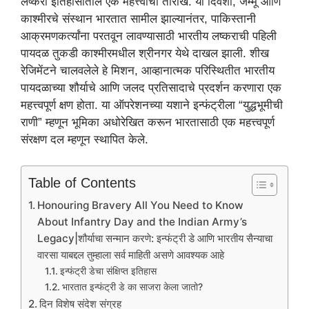
लष्करी इतिहासातील एक महत्त्वाची तारीख. या दिवशी, जम्मू आणि
काश्मीरचे संस्थान भारतात सामील झाल्यानंतर, पाकिस्तानी
आक्रमणकर्त्यांना परतवून लावण्यासाठी भारतीय लष्कराची पहिली
पायदळ तुकडी काश्मीरमधील श्रीनगर येथे दाखल झाली. शीख
रेजिमेंटने चालवलेले हे मिशन, आव्हानात्मक परिस्थितीत भारतीय
पायदळाच्या शौर्याचे आणि जलद प्रतिसादाचे प्रदर्शन करणारा एक
महत्त्वपूर्ण क्षण होता. या ऑपरेशनच्या यशाने इन्फंट्रीला “युद्धभूमीची
राणी” म्हणून भूमिका अधोरेखित करून भारतासाठी एक महत्त्वपूर्ण
संरक्षण दल म्हणून स्थापित केले.
Table of Contents
Honouring Bravery All You Need to Know
About Infantry Day and the Indian Army’s
Legacy|शौर्याचा सन्मान करणे: इन्फंट्री डे आणि भारतीय सैन्याचा
वारसा याबद्दल तुम्हाला सर्व माहिती असणे आवश्यक आहे
इन्फंट्री डेचा संक्षिप्त इतिहास
भारतात इन्फंट्री डे का साजरा केला जातो?
दिन विशेष संदेश संग्रह