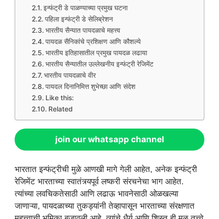
इन्फंट्री डे पाळण्याच्या प्रमुख घटना
पहिला इन्फंट्री डे सेलिब्रेशन
भारतीय सैन्यात पायदळाचे महत्त्व
पायदळ सैनिकांचे प्रशिक्षण आणि कौशल्ये
भारतीय इतिहासातील प्रमुख पायदळ लढाया
भारतीय सैन्यातील उल्लेखनीय इन्फंट्री रेजिमेंट
भारतीय पायदळाचे वीर
पायदल दिनानिमित्त शुभेच्छा आणि संदेश
Like this:
Related
join our whatsapp channel
भारतात इन्फंट्रीची मुळे आणखी मागे गेली आहेत, अनेक इन्फंट्री
रेजिमेंट भारताच्या स्वातंत्र्यपूर्व लष्करी संरचनेचा भाग आहेत.
त्यांच्या लवचिकतेसाठी आणि लढाऊ भावनेसाठी ओळखल्या
जाणाऱ्या, पायदळाच्या तुकड्यांनी तेव्हापासून भारताच्या संरक्षणात
महत्त्वाची भूमिका बजावली आहे, त्यांचे धैर्य आणि शिस्त ही मूळ तत्त्वे