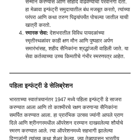
सन्मान करण्यास आणि सौहार्द वाढवण्याची परवानगी देतो.
हा मेळावा इन्फंट्री समुदायातील बंध मजबूत करतो, त्यांच्या
परंपरा आणि कथा तरुण पिढ्यांपर्यंत पोचल्या जातील याची
खात्री करतो.
स्मारक सेवा:
देशभरातील विविध पायदळांच्या
स्मृतीस्थळांवर काही क्षण मौन आणि पुष्पहार अर्पण
समारंभांसह, शहीद सैनिकांना श्रद्धांजली वाहिली जाते. या
सेवा कर्तव्याच्या उच्च किमतीचे गंभीर स्मरणपत्र आहेत.
पहिला इन्फंट्री डे सेलिब्रेशन
भारताच्या स्वातंत्र्यानंतर 1947 मध्ये पहिला इन्फंट्री डे साजरा
करण्यात आला आणि तो काश्मीरचे रक्षण करणाऱ्या सैनिकांना
समर्पित करण्यात आला. हा प्रारंभिक उत्सव ज्यांनी आपले प्राण
दिले आणि श्रीनगरमधील ऑपरेशन दरम्यान दाखवलेल्या शौर्याचे
स्मरण करण्यात आले. त्या ऑपरेशनमध्ये सहभागी झालेल्या
दिग्गजांनी त्यांच्या कथा शेअर केल्या, ज्या तेव्हापासून भारतीय