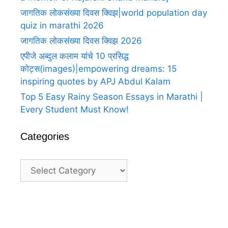
जागतिक लोकसंख्या दिवस क्विझ|world population day
quiz in marathi 2o26
जागतिक लोकसंख्या दिवस क्विझ 2026
एपीजे अब्दुल कलाम यांचे 10 प्रसिद्ध
कोट्स(images)|empowering dreams: 15
inspiring quotes by APJ Abdul Kalam
Top 5 Easy Rainy Season Essays in Marathi |
Every Student Must Know!
Categories
Categories
A
A
25
25
25
100
Heartfelt
Heartfelt
happy
happy
happy
happy
Thank
Thank
birthday
birthday
birthday
anniversary