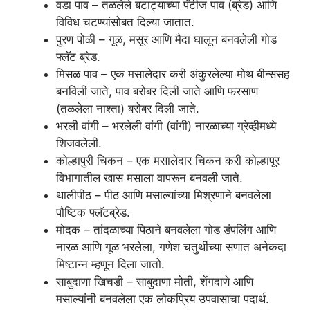
वडा पाव – तळलेले बटाट्याच्या पॅटीज पाव (ब्रेड) आणि
विविध चटण्यांसोबत दिल्या जातात.
पुरण पोळी – गूळ, मसूर आणि मैदा घालून बनवलेली गोड
फ्लॅट ब्रेड.
मिसळ पाव – एक मसालेदार करी अंकुरलेल्या मोथ बीन्ससह
बनविली जाते, पाव बरोबर दिली जाते आणि फरसाण
(तळलेला नाश्ता) बरोबर दिली जाते.
भरली वांगी – भरलेली वांगी (वांगी) नारळाच्या ग्रेव्हीमध्ये
शिजवलेली.
कोल्हापुरी चिकन – एक मसालेदार चिकन करी कोल्हापूर
विभागातील खास मसाला वापरून बनवली जाते.
थालीपीठ – पीठ आणि मसाल्यांच्या मिश्रणाने बनवलेला
पौष्टिक फ्लॅटब्रेड.
मोदक – तांदळाच्या पिठाने बनवलेला गोड डंपलिंग आणि
नारळ आणि गूळ भरलेला, गणेश चतुर्थीच्या सणात अनेकदा
मिष्टान्न म्हणून दिला जातो.
साबुदाणा खिचडी – साबुदाणा मोती, शेंगदाणे आणि
मसाल्यांनी बनवलेला एक लोकप्रिय उपवासाचा पदार्थ.