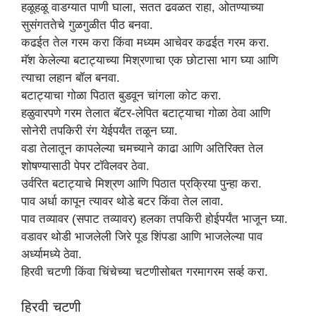
हळूहळू वाडग्यात पाणी घाला, सतत ढवळत राहा, ओतण्याच्या
सुसंगततेचे गुळगुळीत पीठ बनवा.
कढईत तेल गरम करा किंवा मध्यम आचेवर कढईत गरम करा.
मॅश केलेल्या बटाट्याच्या मिश्रणाचा एक छोटासा भाग घ्या आणि
त्याचा लहान बॉल बनवा.
बटाट्याचा गोळा पिठात बुडवून चांगला कोट करा.
हळुवारपणे गरम तेलात बॅटर-लेपित बटाट्याचा गोळा ठेवा आणि
सोनेरी तपकिरी रंग येईपर्यंत तळून घ्या.
वडा तेलातून कापलेल्या चमच्याने काढा आणि अतिरिक्त तेल
शोषण्यासाठी पेपर टॉवेलवर ठेवा.
उर्वरित बटाट्याचे मिश्रण आणि पिठात प्रक्रिया पुन्हा करा.
पाव अर्धा कापून त्यावर थोडे बटर किंवा तेल लावा.
पाव तव्यावर (सपाट तव्यावर) हलका तपकिरी होईपर्यंत भाजून घ्या.
वडावर थोडी भाजलेली जिरे पूड शिंपडा आणि भाजलेल्या पाव
अर्ध्यामध्ये ठेवा.
हिरवी चटणी किंवा चिंचेच्या चटणीसोबत गरमागरम सर्व्ह करा.
हिरवी चटणी