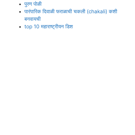
पुरण पोळी
पारंपारिक दिवाळी फराळाची चकली (chakali) कशी
बनवायची
top 10 महाराष्ट्रीयन डिश