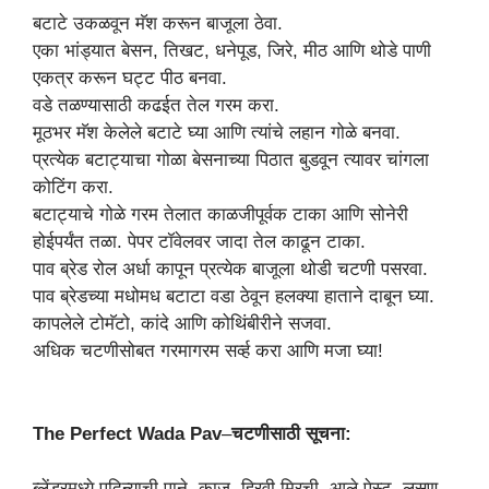
बटाटे उकळवून मॅश करून बाजूला ठेवा.
एका भांड्यात बेसन, तिखट, धनेपूड, जिरे, मीठ आणि थोडे पाणी
एकत्र करून घट्ट पीठ बनवा.
वडे तळण्यासाठी कढईत तेल गरम करा.
मूठभर मॅश केलेले बटाटे घ्या आणि त्यांचे लहान गोळे बनवा.
प्रत्येक बटाट्याचा गोळा बेसनाच्या पिठात बुडवून त्यावर चांगला
कोटिंग करा.
बटाट्याचे गोळे गरम तेलात काळजीपूर्वक टाका आणि सोनेरी
होईपर्यंत तळा. पेपर टॉवेलवर जादा तेल काढून टाका.
पाव ब्रेड रोल अर्धा कापून प्रत्येक बाजूला थोडी चटणी पसरवा.
पाव ब्रेडच्या मधोमध बटाटा वडा ठेवून हलक्या हाताने दाबून घ्या.
कापलेले टोमॅटो, कांदे आणि कोथिंबीरीने सजवा.
अधिक चटणीसोबत गरमागरम सर्व्ह करा आणि मजा घ्या!
The Perfect Wada Pav
–
चटणीसाठी सूचना:
ब्लेंडरमध्ये पुदिन्याची पाने, काजू, हिरवी मिरची, आले पेस्ट, लसूण