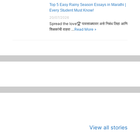
Top 5 Easy Rainy Season Essays in Marathi |
Every Student Must Know!
20/07/2026
Spread the love🏆 पावसाळ्यावर असे निबंध लिहा आणि
शिक्षकांची वाहवा …
Read More »
जागतिक कला दिवस
भारताच्या अंतराळ
जागतिक मान
म्हणजे काय?का
युगाची सुरुवात
दिन
View all stories
साजरा करावा?