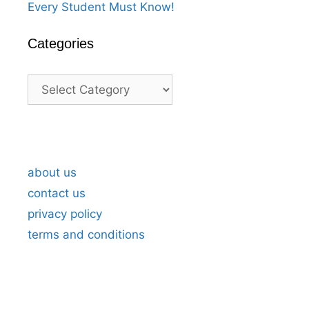
Every Student Must Know!
Categories
Categories
A Heartfelt Thank You For Birthday
A H
Wishes in Marathi 5
Wis
about us
contact us
privacy policy
terms and conditions